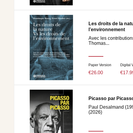
Les droits de la nat
l’environnement
Avec les contributio
Thomas...
Paper Version
Digital 
€26.00
€17.9
Picasso par Picass
Paul Desalmand (199
(2026)