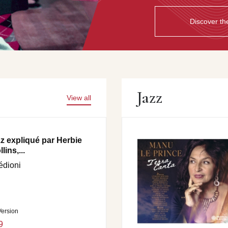
Discover the
Jazz
View all
zz expliqué par Herbie
ins,...
édioni
Version
9