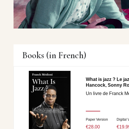
Books (in French)
What is jazz ? Le ja
Hancock, Sonny Roll
Un livre de Franck M
Paper Version
Digital 
€28.00
€19.9