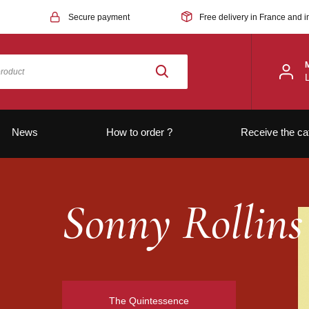
Secure payment
Free delivery in France and i
News
How to order ?
Receive the ca
Sonny Rollins
The Quintessence