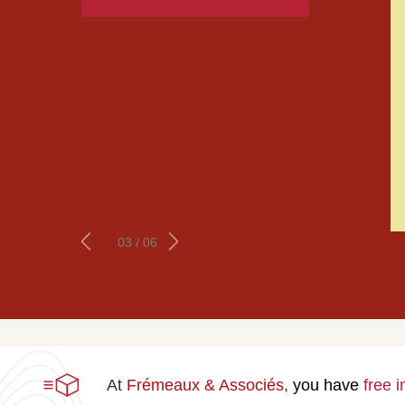
03 / 06
At
Frémeaux & Associés
,
you
have
free 