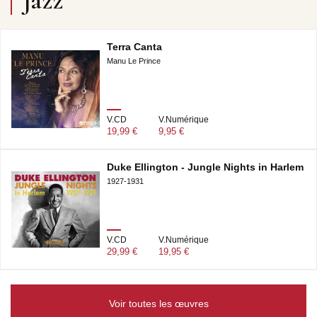
Jazz
Terra Canta
Manu Le Prince
V.CD
V.Numérique
19,99 €
9,95 €
Duke Ellington - Jungle Nights in Harlem
1927-1931
V.CD
V.Numérique
29,99 €
19,95 €
Voir toutes les œuvres