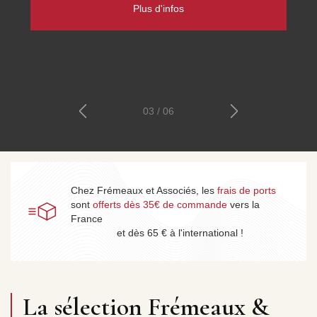
Plus d'infos
03 / 06
Chez Frémeaux et Associés, les
frais de ports
sont
offerts dès 35€ de commande
vers la
France
et dès 65 € à l'international !
La sélection Frémeaux &