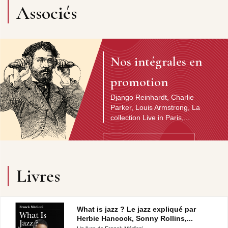
Associés
Nos intégrales en
promotion
Django Reinhardt, Charlie
Parker, Louis Armstrong, La
collection Live in Paris,...
Découvrir l'artiste
Livres
What is jazz ? Le jazz expliqué par
Herbie Hancock, Sonny Rollins,...