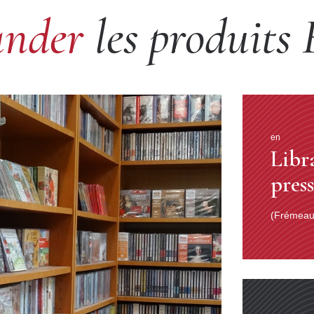
nder
les produits
en
Libr
pres
(Frémeaux