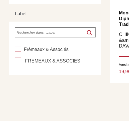
Mong
Label
Diph
Tradi
CHI
&am
DAV
Frémeaux & Associés
FREMEAUX & ASSOCIES
Versi
19,9