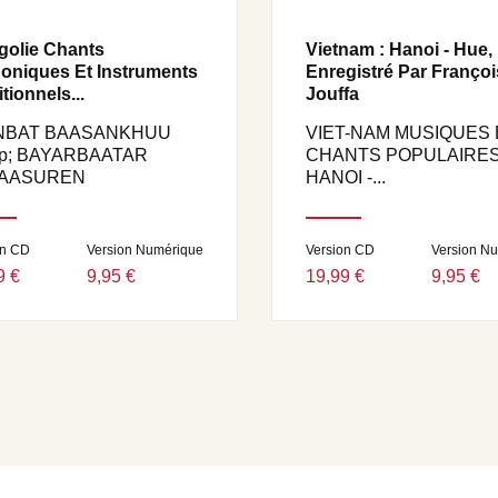
olie Chants
Vietnam : Hanoi - Hue,
oniques Et Instruments
Enregistré Par Françoi
tionnels...
Jouffa
NBAT BAASANKHUU
VIET-NAM MUSIQUES 
p; BAYARBAATAR
CHANTS POPULAIRES
AASUREN
HANOI -...
on CD
Version Numérique
Version CD
Version N
9 €
9,95 €
19,99 €
9,95 €