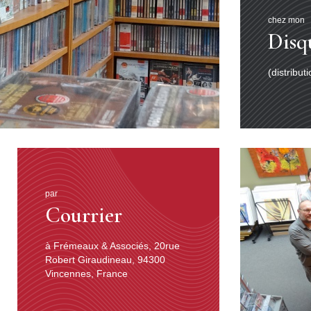
chez mon
Disq
(distribut
par
Courrier
à Frémeaux & Associés, 20rue
Robert Giraudineau, 94300
Vincennes, France