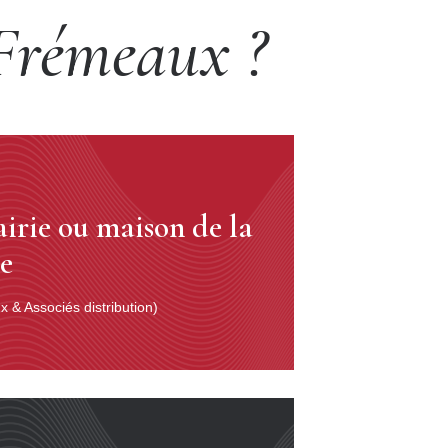
 Frémeaux ?
airie ou maison de la
se
 & Associés distribution)