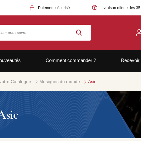
Paiement sécurisé
Livraison offerte dès 35
ouveautés
Comment commander ?
Recevoir 
Notre Catalogue
Musiques du monde
Asie
Asie