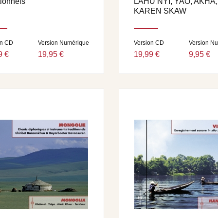
tionnels
LAHU NYI, YAO, AKHA,
KAREN SKAW
on CD
Version Numérique
Version CD
Version N
9 €
19,95 €
19,99 €
9,95 €