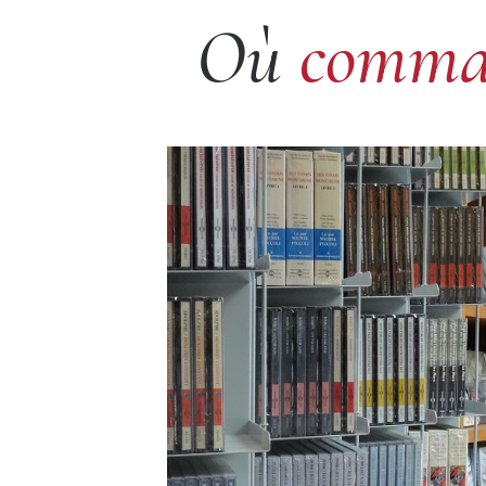
Où
comma