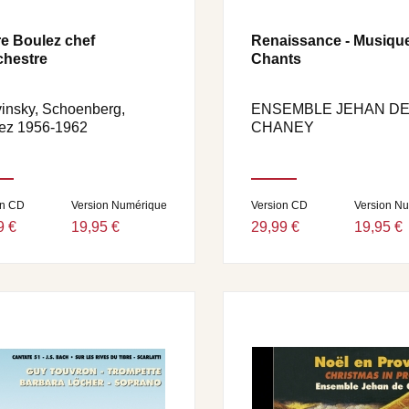
re Boulez chef
Renaissance - Musique
chestre
Chants
vinsky, Schoenberg,
ENSEMBLE JEHAN D
ez 1956-1962
CHANEY
on CD
Version Numérique
Version CD
Version N
9 €
19,95 €
29,99 €
19,95 €