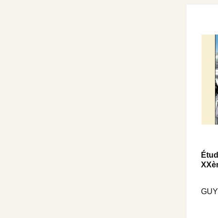
Étud
XXèm
GUY