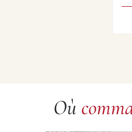
Où
comma