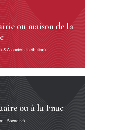
airie ou maison de la
se
 & Associés distribution)
uaire ou à la Fnac
ion : Socadisc)