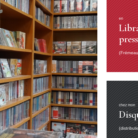
en
Libr
pres
(Frémeaux
chez mon
Disq
(distribut