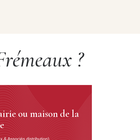
 Frémeaux ?
airie ou maison de la
se
 & Associés distribution)