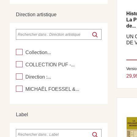
Hist
Direction artistique
La P
de...
UN 
DE 
Collection...
COLLECTION PUF -...
Versi
29,9
Direction :...
MICHAËL FOESSEL &...
Label