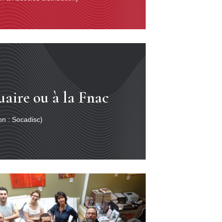
uaire ou à la Fnac
ion : Socadisc)