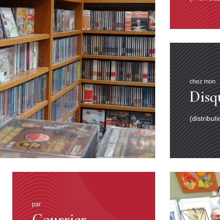
chez mon
Disq
(distribut
par
Courrier