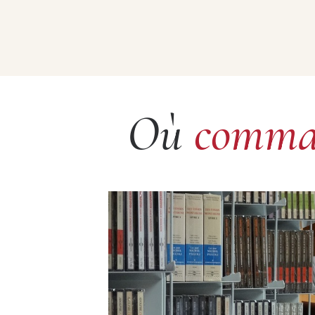
Où
comma