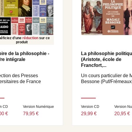
éficiez d'une
réduction
sur ce
produit
oire de la philosophie -
La philosophie politiq
fre intégrale
(Aristote, école de
Francfort,...
ection des Presses
Un cours particulier de 
ersitaires de France
Bessone (Puf/Frémeaux) 
on CD
Version Numérique
Version CD
Version N
00 €
79,95 €
29,99 €
20,95 €