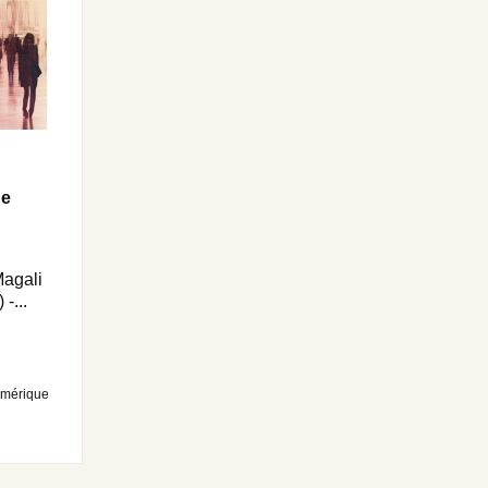
ue
Magali
-...
umérique