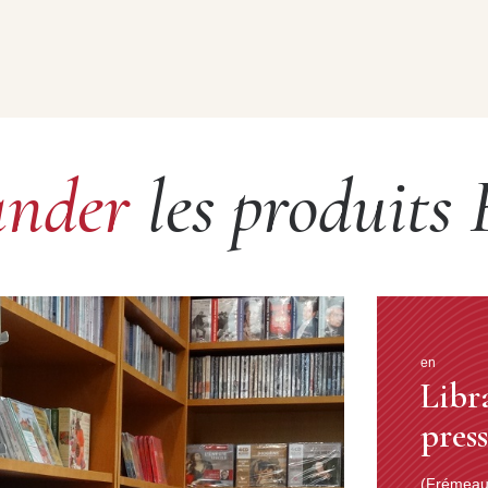
nder
les produits
en
Libr
pres
(Frémeaux