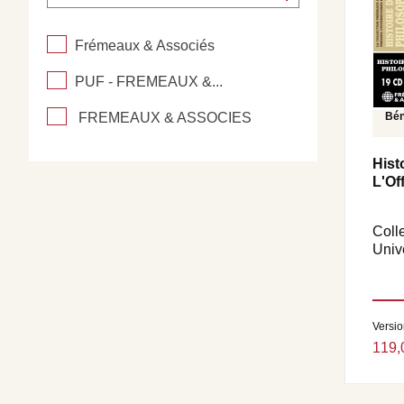
Frémeaux & Associés
PUF - FREMEAUX &...
FREMEAUX & ASSOCIES
Bén
Hist
L'Of
Coll
Univ
Versi
119,