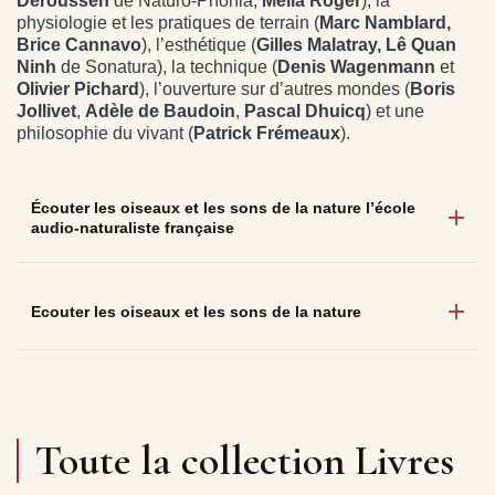
Deroussen
de Naturo-Phonia,
Mélia Roger
), la
physiologie et les pratiques de terrain (
Marc Namblard,
Brice Cannavo
), l’esthétique (
Gilles Malatray, Lê Quan
Ninh
de Sonatura), la technique (
Denis Wagenmann
et
Olivier Pichard
), l’ouverture sur d’autres mondes (
Boris
Jollivet
,
Adèle de Baudoin
,
Pascal Dhuicq
) et une
philosophie du vivant (
Patrick Frémeaux
).
Écouter les oiseaux et les sons de la nature l’école
audio-naturaliste française
Ecouter les oiseaux et les sons de la nature
Toute la collection Livres