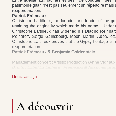
Entre fidélité aux racines et désir de conquérir des h
patrimoine gitan n’est pas seulement un répertoire mais a
réappropriation.
Patrick Frémeaux
Christophe Lartilleux, the founder and leader of the gr
retaining the originality which made his name. Under t
Christophe Lartilleux has widened his Djagno Reinhardt
Polnareff, Serge Gainsbourg, Moon Martin, Abba, etc.
Christophe Lartilleux proves that the Gypsy heritage is no
reappropriation.
Patrick Frémeaux & Benjamin Goldenstein
Management concert : Artistic Production (Anne Vignaux)
Droits : Label La Lichère - Frémeaux & Associés pr
Lire davantage
A découvrir