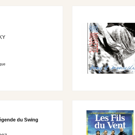
KY
que
Légende du Swing