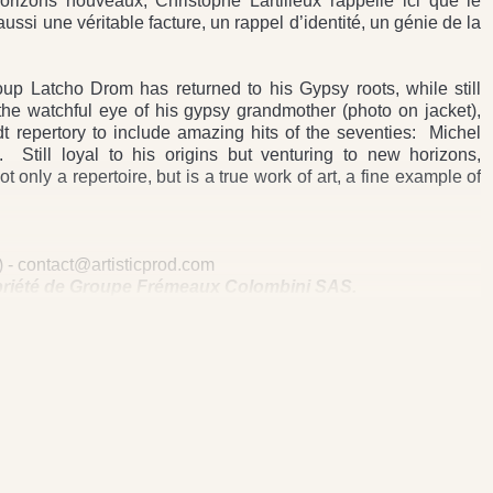
orizons nouveaux, Christophe Lartilleux rappelle ici que le
ussi une véritable facture, un rappel d’identité, un génie de la
oup Latcho Drom has returned to his Gypsy roots, while still
he watchful eye of his gypsy grandmother (photo on jacket),
 repertory to include amazing hits of the seventies: Michel
 Still loyal to his origins but venturing to new horizons,
t only a repertoire, but is a true work of art, a fine example of
 - contact@artisticprod.com
opriété de Groupe Frémeaux Colombini SAS.