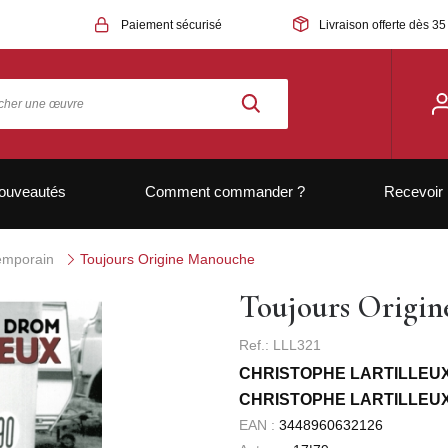
Paiement sécurisé
Livraison offerte dès 35
ouveautés
Comment commander ?
Recevoir 
temporain
Toujours Origine Manouche
Toujours Origi
Ref.: LLL321
CHRISTOPHE LARTILLEUX
CHRISTOPHE LARTILLEU
EAN :
3448960632126