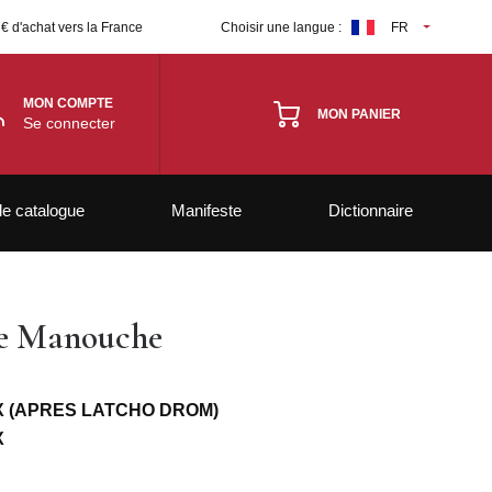
 € d'achat vers la France
Choisir une langue :
FR
MON COMPTE
MON PANIER
Se connecter
le catalogue
Manifeste
Dictionnaire
ne Manouche
 (APRES LATCHO DROM)
X