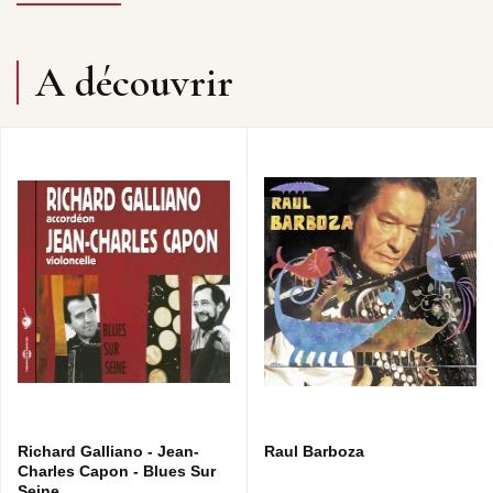
Frémeaux Colombini SAS cessionnaire du catalogue
La Lichère (Jazz manouche).
A découvrir
Musique • Blue rondo à la Turk • Sing me softly the Blues •
Spain • Violette • Point d'interrogation • Funky accordéon •
Blues ah bill
Richard Galliano - Jean-
Raul Barboza
Charles Capon - Blues Sur
Seine