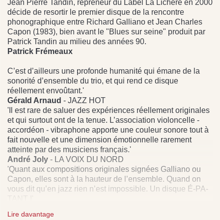
Jean Pierre Tandin, repreneur du Label La Lichère en 2000
décide de resortir le premier disque de la rencontre
phonographique entre Richard Galliano et Jean Charles
Capon (1983), bien avant le "Blues sur seine" produit par
Patrick Tandin au milieu des années 90.
Patrick Frémeaux
C’est d’ailleurs une profonde humanité qui émane de la
sonorité d’ensemble du trio, et qui rend ce disque
réellement envoûtant.'
Gérald Arnaud
- JAZZ HOT
'Il est rare de saluer des expériences réellement originales
et qui surtout ont de la tenue. L’association violoncelle -
accordéon - vibraphone apporte une couleur sonore tout à
fait nouvelle et une dimension émotionnelle rarement
atteinte par des musiciens français.'
André Joly
- LA VOIX DU NORD
'Quant aux compositions originales signées Galliano ou
Capon, elles sont à la hauteur de l’ensemble. Quand on
vous dit qu’en jazz rien n’est impossible. Un disque É-PA-
TANT !'
Serge Loupien
- LIBÉRATION
Lire davantage
Droits : Frémeaux & Associés sous licence de Groupe