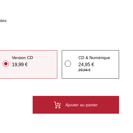
utes
Version CD
CD & Numérique
19,99 €
24,95 €
29,94 €
Ajouter au panier