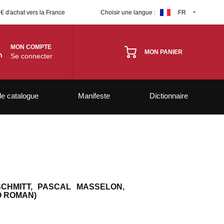
 € d'achat vers la France
Choisir une langue :
FR
MON COMPTE
MON PANIER
Se connecter
le catalogue
Manifeste
Dictionnaire
CHMITT, PASCAL MASSELON,
O ROMAN)