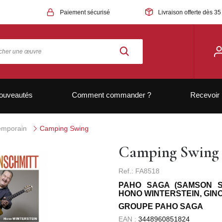
Paiement sécurisé
Livraison offerte dès 35
ouveautés
Comment commander ?
Recevoir 
temporain
Camping Swing
Camping Swing
Ref.: FA8518
PAHO SAGA (SAMSON S
HONO WINTERSTEIN, GIN
GROUPE PAHO SAGA
EAN :
3448960851824