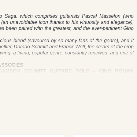
 Saga, which comprises guitarists Pascal Masselon (who
 (an unavoidable icon thanks to his virtuosity and elegance),
s been paired with the greatest, and the ever-pertinent Gino
ious blend (savoured by so many fans of the genre), and it
Loeffler, Dorado Schmitt and Franck Wolf, the cream of the crop
 swing: a living, popular genre, constantly renewed, and one of
ASSOCIÉS
 SAMSON SCHMITT GUITARE SOLO • GINO ROMAN
OLO
C
PING SWING PASCAL MASSELON • KAMO KO SWING
RSTEIN • I SURRENDER DEAR DJANGO REINHARDT •
T • TICKLE TOE COUNT BASIE • LA ROUTE DU TOUR
ONO SWING PASCAL MASSELON • SONG FOR MY FAMILY