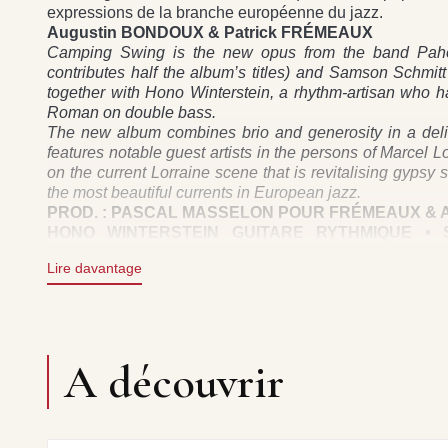
expressions de la branche européenne du jazz.
Augustin BONDOUX & Patrick FRÉMEAUX
Camping Swing is the new opus from the band Paho
contributes half the album’s titles) and Samson Schmitt
together with Hono Winterstein, a rhythm-artisan who ha
Roman on double bass.
The new album combines brio and generosity in a delic
features notable guest artists in the persons of Marcel 
on the current Lorraine scene that is revitalising gypsy
the most beautiful currents in European jazz.
PROD. : PASCAL MASSELON POUR FRÉMEAUX & 
HONO WINTERSTEIN GUITARE RYTHMIQUE •
CONTREBASSE • PASCAL MASSELON GUITARE S
Lire davantage
DROITS : FREMEAUX & ASSOCIES
BOOKING / SCÈNE : PAOLA D'ANGELA - GIRO MUSI
+33 (0)1 69 38 38 05 / info@giromusic.com
A découvrir
PLANÈTE NOUCHMA PASCAL MASSELON • CAM
PASCAL MASSELON • SAMOISERIE HONO WINTE
KATSA GINO ROMAN • SAM SONG SAMSON SCHMIT
PASCAL MASSELON • LINE PASCAL MASSELON • H