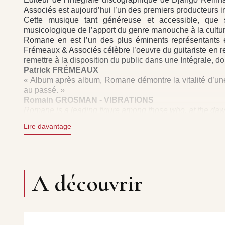
Associés est aujourd’hui l’un des premiers producteurs
Cette musique tant généreuse et accessible, que s
musicologique de l’apport du genre manouche à la cultur
Romane en est l’un des plus éminents représentants e
Frémeaux & Associés célèbre l’oeuvre du guitariste en r
remettre à la disposition du public dans une Intégrale, d
Patrick FRÉMEAUX
« Album après album, Romane démontre la vitalité d’une
au passé. »
Romain GROSMAN - VIBRATIONS
Romane is a leading figure among those who, at the dawn 
The evolution of this music owes much to his discograp
Lire davantage
On Acoustic Quartet, Romane is royally assisted by
metronome-steady beat the French call “the pump”, an
second to none.
On guitar, Romane has a free hand to apply his virtuoso
the benevolent eye of Django, six-string jazz still has a fi
A découvrir
Augustin BONDOUX
As the publisher of the complete recordings of Django
booklets totalling 760 pages — Frémeaux & Associés t
gypsy jazz.
This genre, as erudite and technical as it is generous 