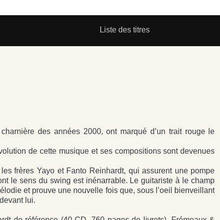
Liste des titres
charnière des années 2000, ont marqué d’un trait rouge le
olution de cette musique et ses compositions sont devenues
 les frères Yayo et Fanto Reinhardt, qui assurent une pompe
t le sens du swing est inénarrable. Le guitariste à le champ
élodie et prouve une nouvelle fois que, sous l’oeil bienveillant
devant lui.
ardt de référence (40 CD, 760 pages de livrets), Frémeaux &