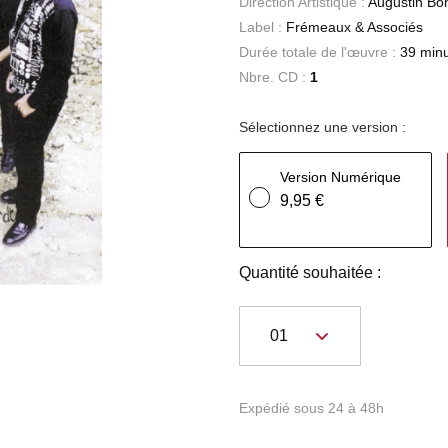
Direction Artistique :
Augustin Bo
Label :
Frémeaux & Associés
Durée totale de l'œuvre :
39 min
Nbre. CD :
1
Sélectionnez une version :
Version Numérique
9,95 €
Quantité souhaitée :
Expédié sous 24 à 48h