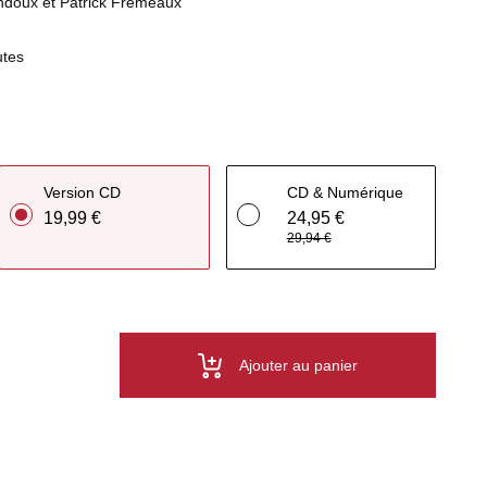
ndoux et Patrick Frémeaux
utes
Version CD
CD & Numérique
19,99 €
24,95 €
29,94 €
Ajouter au panier