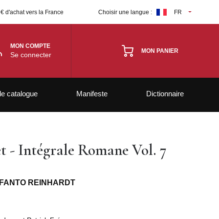
 € d'achat vers la France
Choisir une langue :
FR
MON COMPTE
MON PANIER
Se connecter
le catalogue
Manifeste
Dictionnaire
t - Intégrale Romane Vol. 7
t FANTO REINHARDT