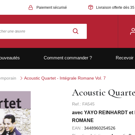
Paiement sécurisé
Livraison offerte dès 35
ouveautés
Comment commander ?
Recevoir 
temporain
Acoustic Quartet - Intégrale Romane Vol. 7
Acoustic Quarte
Ref.: FA545
avec YAYO REINHARDT e
ROMANE
EAN :
3448960254526