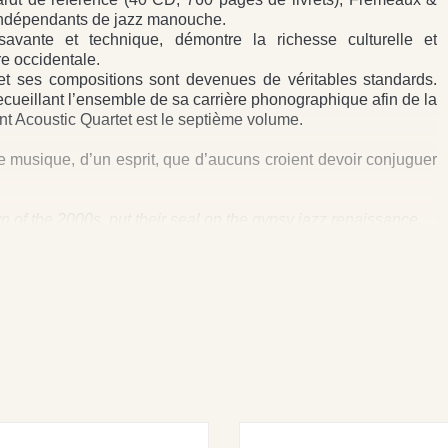
 indépendants de jazz manouche.
avante et technique, démontre la richesse culturelle et
e occidentale.
t ses compositions sont devenues de véritables standards.
ecueillant l’ensemble de sa carrière phonographique afin de la
ont Acoustic Quartet est le septième volume.
 musique, d’un esprit, que d’aucuns croient devoir conjuguer
of the 2000s, put their seal on the gypsy jazz renaissance.
hy, and his compositions have become classics in the genre.
 the brothers Yayo and Fanto Reinhardt, who lay down the
d by Pascal Berne on double bass, whose sense of swing is
 touch and feeling for melody, proving once again that, under
ne future.
 Reinhardt — the set is a work of reference with 40CDs and
oday counts as one of the premier independent producers of
and approachable, demonstrates the cultural and musicological