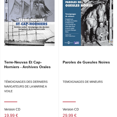
PIERRE LAURENT, DE L’ISÈRE • RENÉ CHAILLOU,
D’EURE-ET-LOIR • WILLIAM SAINSOT, D’EURE-ET-LOIR
• RÉMI NAVET, D’EURE-ET-LOIR.
CD3
- RÉPONSES AUX CRISES : LES COOPÉRATIVES
VITICOLES, LES MIGRATIONS PROFESSIONNELLES
ET GÉOGRA-PHIQUES : LOUIS BALIGAND, DE SAÔNE-
ET-LOIRE • CLAUDIUS DRILLIEN, DE SAÔNE-ET-LOIRE
• LOUIS LARIVIÈRE, DE CORRÈZE • ÉMILE
BOISDEVEZY, DE CORRÈZE.
Terre-Neuvas Et Cap-
Paroles de Gueules Noires
Horniers - Archives Orales
TÉMOIGNAGES DES DERNIERS
TEMOIGNAGES DE MINEURS
NAVIGATEURS DE LA MARINE A
VOILE
Version CD
Version CD
19,99 €
29,99 €