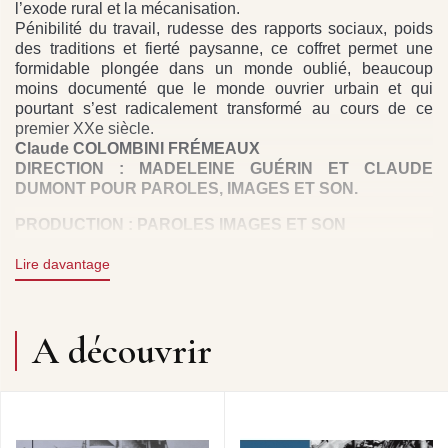
l’exode rural et la mécanisation.
Pénibilité du travail, rudesse des rapports sociaux, poids
des traditions et fierté paysanne, ce coffret permet une
formidable plongée dans un monde oublié, beaucoup
moins documenté que le monde ouvrier urbain et qui
pourtant s’est radicalement transformé au cours de ce
premier XXe siècle.
Claude COLOMBINI FRÉMEAUX
DIRECTION : MADELEINE GUÉRIN ET CLAUDE
DUMONT POUR PAROLES, IMAGES ET SON.
PRODUCTION : PAROLES IMAGES ET SON
DROITS : FREMEAUX & ASSOCIES EN ACCORD
Lire davantage
AVEC PAROLES IMAGES ET SON.
CD1
- FILLES, JEUNES, ET DE CONDITION MODESTE,
À LA CAMPAGNE AUTREFOIS : HENRIETTE DURAND,
A découvrir
DE SAÔNE-ET-LOIRE • JULIA AULARD, DE L’YONNE •
GABRIELLE BOURSIN, DE LA MANCHE • FÉLICIE
MAZERAND, DE L’AVEYRON • MARTHE BORDÈRE, DU
VAUCLUSE.
CD2
- OUVRIERS AGRICOLES ET PETITS
EXPLOITANTS DANS L’ENTRE-DEUX GUERRES :