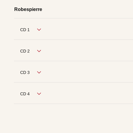
Robespierre
CD 1
CD 2
CD 3
CD 4