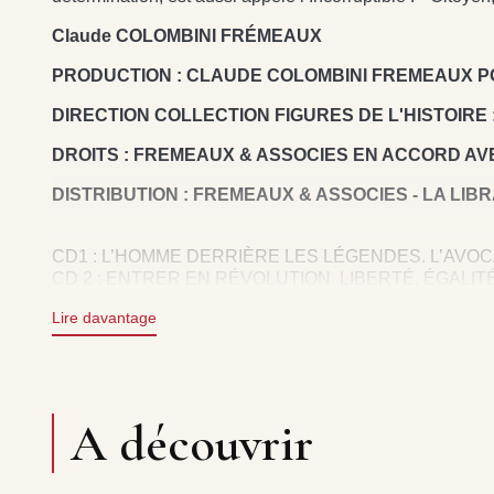
Claude COLOMBINI FRÉMEAUX
PRODUCTION : CLAUDE COLOMBINI FREMEAUX P
DIRECTION COLLECTION FIGURES DE L'HISTOIRE
DROITS : FREMEAUX & ASSOCIES EN ACCORD AVE
DISTRIBUTION : FREMEAUX & ASSOCIES - LA LIB
CD1 : L’HOMME DERRIÈRE LES LÉGENDES. L’AVOC
CD 2 : ENTRER EN RÉVOLUTION. LIBERTÉ, ÉGALITÉ
CD 3 : ENTRER EN RÉPUBLIQUE (1791-1792). FON
Lire davantage
CD 4 : L’UN DES DOUZE DU COMITÉ DE SALUT PUB
A découvrir