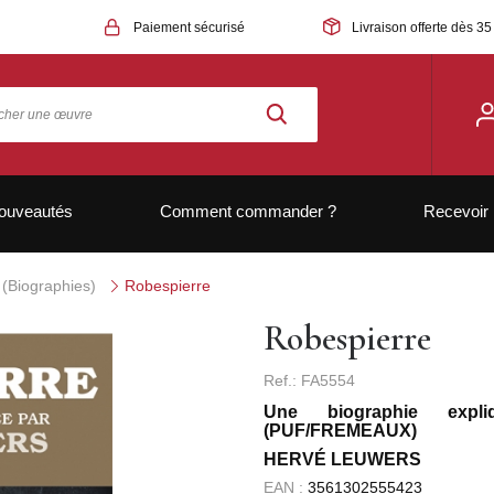
Paiement sécurisé
Livraison offerte dès 35
ouveautés
Comment commander ?
Recevoir 
e (Biographies)
Robespierre
Robespierre
Ref.: FA5554
Une biographie expl
(PUF/FREMEAUX)
HERVÉ LEUWERS
EAN :
3561302555423