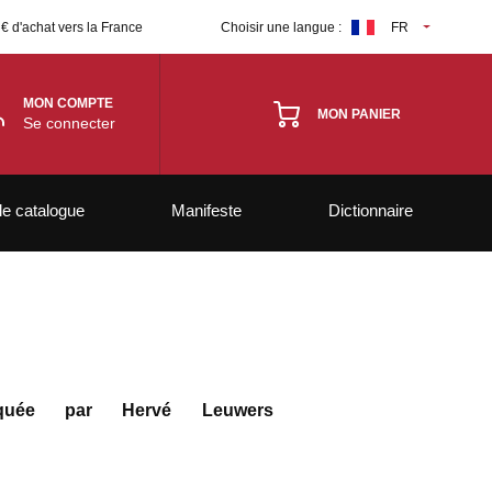
 € d'achat vers la France
Choisir une langue :
FR
MON COMPTE
MON PANIER
Se connecter
le catalogue
Manifeste
Dictionnaire
iquée par Hervé Leuwers