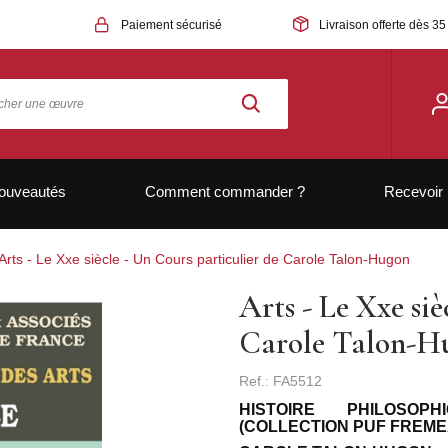
Paiement sécurisé
Livraison offerte dès 35
ouveautés
Comment commander ?
Recevoir 
Arts - Le Xxe siècle - Un Cours particulier de Carole Talon-Hugon
Arts - Le Xxe siè
Carole Talon-H
Ref.: FA5512
HISTOIRE PHILOSO
(COLLECTION PUF FREME