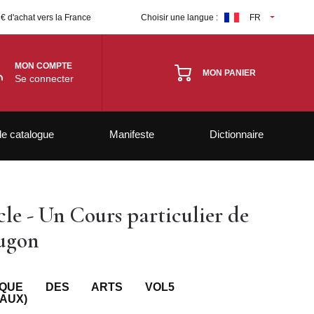
 € d'achat vers la France
Choisir une langue :
FR
MON COMPTE
MON PANIER
Se connecter
le catalogue
Manifeste
Dictionnaire
cle - Un Cours particulier de
ugon
PHIQUE DES ARTS VOL5
AUX)