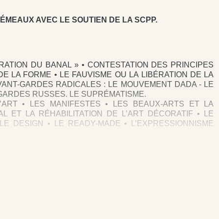
ÉMEAUX AVEC LE SOUTIEN DE LA SCPP.
URATION DU BANAL » • CONTESTATION DES PRINCIPES
E LA FORME • LE FAUVISME OU LA LIBÉRATION DE LA
VANT-GARDES RADICALES : LE MOUVEMENT DADA - LE
-GARDES RUSSES. LE SUPRÉMATISME.
’ART • LES MANIFESTES • LES BEAUX-ARTS ET LA
L ET LA RÉHABILITATION DE L’ART DÉCORATIF • LE
E DESIGN • LE READY-MADE • L’EXPRESSIONNISME
 ET L’EMPRUNT AU MONDE EXTRA-ARTISTIQUE • L’ART
T • LE MINIMALISME • PERFORMANCES, HAPPENINGS,
VITÉ • TRADITION DU « NOUVEAU » ET SURENCHÈRE
S NOUVEAUX LIEUX DE L’ART CONTEMPORAIN • LA
 • LE CINÉMA • VIDÉO ART, ART BIOTECHNOLOGIQUE,
LLIMITÉE : GRAFFITIS, HIP-HOP, BD, CUISINE… • ART,
LOGIES.