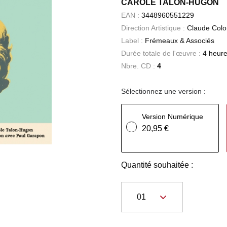
CAROLE TALON-HUGON
EAN :
3448960551229
Direction Artistique :
Claude Colomb
Label :
Frémeaux & Associés
Durée totale de l'œuvre :
4 heure
Nbre. CD :
4
Sélectionnez une version :
Version Numérique
20,95 €
Quantité souhaitée :