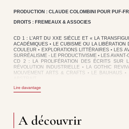
PRODUCTION : CLAUDE COLOMBINI POUR PUF-FR
DROITS : FREMEAUX & ASSOCIES
CD 1 : L’ART DU XXE SIÈCLE ET « LA TRANSFIG
ACADÉMIQUES • LE CUBISME OU LA LIBÉRATION D
COULEUR • EXPLORATIONS LITTÉRAIRES • LES A
SURRÉALISME - LE PRODUCTIVISME • LES AVANT
CD 2 : LA PROLIFÉRATION DES ÉCRITS SUR L
RÉVOLUTION INDUSTRIELLE • LA GOTHIC REVIVA
MOUVEMENT ARTS & CRAFTS • LE BAUHAUS • L
ABSTRAIT.
CD 3 : LE POP ART, LE RETOUR À L’ICONICITÉ
Lire davantage
CONCEPTUEL OU LA DÉS-ESTHÉTISATION DE L’AR
ÉVÉNEMENTS • NON-ART, NON-ARTISTE, CRÉATI
DANS LA TRANSGRESSION.
CD 4 : L’ART ET LA MONDIALISATION • LE
FINANCIARISATION DE L’ART • LA PHOTOGRAPHIE
A découvrir
NET-ART ET JEUX-VIDÉO • L’« ARTIFICATION » I
INDUSTRIE CULTURELLE ET NOUVELLES TECHNO