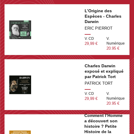
L’Origine des
Espèces - Charles
Darwin
ERIC PIERROT
V. CD
V.
29,99 €
Numérique
20.95 €
Charles Darwin
exposé et expliqué
par Patrick Tort
PATRICK TORT
V. CD
V.
29,99 €
Numérique
20.95 €
Comment l’Homme
a découvert son
histoire ? Petite
Histoire de la