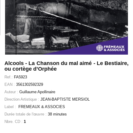
Alcools - La Chanson du mal aimé - Le Bestiaire,
ou cortège d’Orphée
Ref.:
FA5923
EAN :
3561302592329
Auteur :
Guillaume Apollinaire
Direction Artistique :
JEAN-BAPTISTE MERSIOL
Label :
FREMEAUX & ASSOCIES
Durée totale de l'œuvre :
38 minutes
Nbre. CD :
1