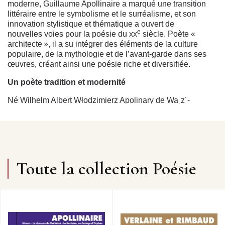
moderne, Guillaume Apollinaire a marqué une transition
littéraire entre le symbolisme et le surréa­lisme, et son
innovation stylistique et thématique a ouvert de
e
nouvelles voies pour la poésie du xx
siècle. Poète «
architecte », il a su intégrer des éléments de la culture
populaire, de la mythologie et de l’avant-garde dans ses
œuvres, créant ainsi une poésie riche et diversifiée.
Un poète tradition et modernité
Né Wilhelm Albert Włodzimierz Apolinary de Wa˛z˙-
Kostrowicki le 26 août 1880 à Rome, Apollinaire a
grandi dans un milieu cosmopolite qui a influencé son
ouverture d’esprit et son goût pour l’innovation. Sa
mère, une noble polonaise, a déménagé souvent, ce qui
a conduit Apollinaire à une enfance itinérante à travers
l’Europe. À Paris, il s’est rapidement intégré dans les
Toute la collection Poésie
cercles littéraires et artistiques, devenant une figure
centrale du mouvement avant-gardiste.
Pendant la Première Guerre mondiale, Apollinaire
s’engage comme volontaire dans l’armée française en
1914. En 1916, il est gravement blessé à la tête par un