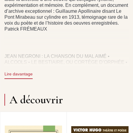
expérimentation et mémoire. En complément, un document
d’archive exceptionnel : Guillaume Apollinaire disant Le
Pont Mirabeau sur cylindre en 1913, témoignage rare de la
voix du poète et de l’histoire des oeuvres enregistrées.
Patrick FRÉMEAUX
JEAN NEGRONI : LA CHANSON DU MAL AIMÉ •
ALCOOLS • LE BESTIAIRE, OU CORTÈGE D’ORPHÉE •
LE SUICIDÉ • LES COLCHIQUES. JACQUES DUBY :
L’ÉMIGRANT DE LANDOR ROAD • CORS DE CHASSE •
Lire davantage
FÊTE • SI JE MOURRAIS LÀ-BAS • Ô MA JEUNESSE
ABANDONNÉE. MAURICE ESCANDE : LE PONT
MIRABEAU • MAI, LE JOLI MAI • TRISTESSE D’UNE
A découvrir
ÉTOILE • LES SAISONS • UN OISEAU CHANTE. JEAN
TOPART : LA JOLIE ROUSSE. BONUS : GUILLAUME
APOLLINAIRE : LE PONT MIRABEAU.
DIRECTION ARTISTIQUE : JEAN-BAPTISTE MERSIOL