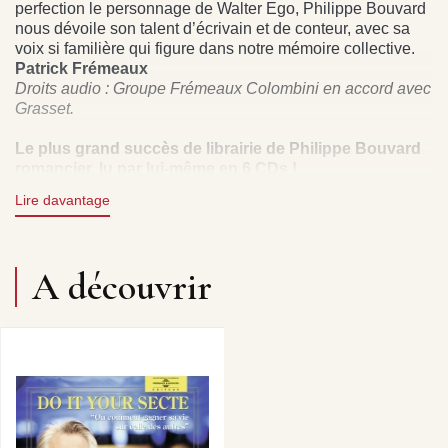
perfection le personnage de Walter Ego, Philippe Bouvard
nous dévoile son talent d’écrivain et de conteur, avec sa
voix si familière qui figure dans notre mémoire collective.
Patrick Frémeaux
Droits audio : Groupe Frémeaux Colombini en accord avec
Grasset.
Le plus grand succès de librairie de Philippe Bouvard
romancier, lu par lui-même en 6 CDs !
Lire davantage
Texte Intégral lu par Philippe Bouvard (Direction : Claude
Colombini - suivi lecture : Olivier Cohen) © Grasset &
A découvrir
Fasquelle