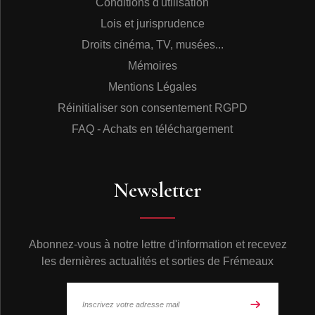
Conditions d'utilisation
s’occuper de mon linge
. 2’33
Lois et jurisprudence
16. Direction commissariat…
2’55
17. Comme dans toute communauté au sein de
Droits cinéma, TV, musées...
laquelle ou souhaite faire sa place…
3’30
Mémoires
18. Les Desmarchelier n’ont pas de passé ni
d’avenir
. 3’41
Mentions Légales
19. Desmarchelier, quand il a un petit verre dans le
Réinitialiser son consentement RGPD
nez…
4’04
20. J’ai fait ma toilette et je suis allé me
FAQ - Achats en téléchargement
promener…
2’58
21. A M. Desmarchelier qui m’a offert le café…
2’20
22. Je me suis trouvé un compère
. 2’59
23. Pas de stock, pas d’inventaire, pas de
Newsletter
taxe…
3’30
24. Voilà trois heures que nous sommes à
table…
2’56
CD6
Abonnez-vous à notre lettre d'information et recevez
01. A six heures on nous extrait pour nous
les dernières actualités et sorties de Frémeaux
conduire…
2’45
02. Et moi qui voulait t’inviter…
4’02
03. Simon qui nous a écoutés jusque là en
silence…
3’43