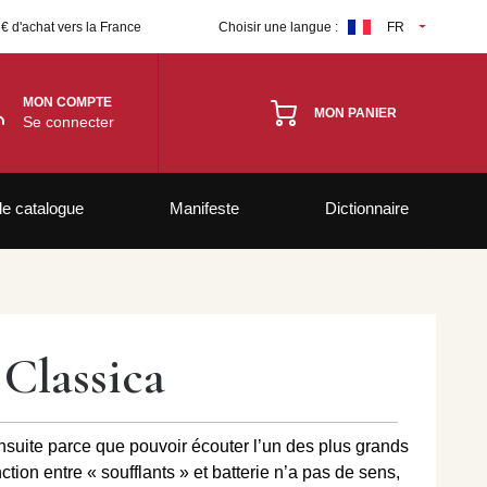
 € d'achat vers la France
Choisir une langue :
FR
MON COMPTE
MON PANIER
Se connecter
le catalogue
Manifeste
Dictionnaire
Classica
ensuite parce que pouvoir écouter l’un des plus grands
tion entre « soufflants » et batterie n’a pas de sens,