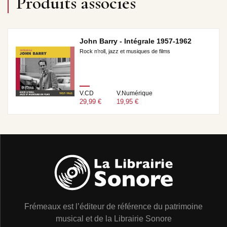
Produits associés
John Barry - Intégrale 1957-1962
Rock n’roll, jazz et musiques de films
V.CD
V.Numérique
29,99 €
19,95 €
Frémeaux est l’éditeur de référence du patrimoine
musical et de la Librairie Sonore