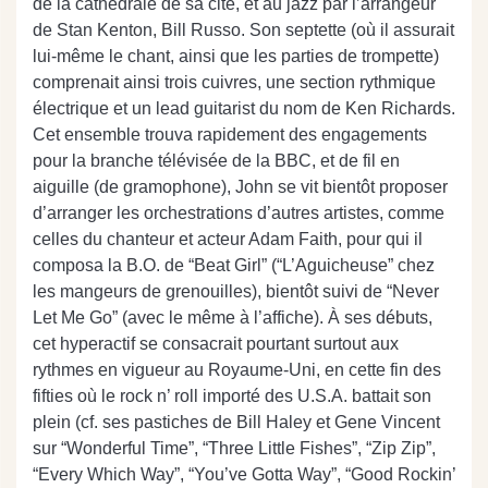
de la cathédrale de sa cité, et au jazz par l’arrangeur
de Stan Kenton, Bill Russo. Son septette (où il assurait
lui-même le chant, ainsi que les parties de trompette)
comprenait ainsi trois cuivres, une section rythmique
électrique et un lead guitarist du nom de Ken Richards.
Cet ensemble trouva rapidement des engagements
pour la branche télévisée de la BBC, et de fil en
aiguille (de gramophone), John se vit bientôt proposer
d’arranger les orchestrations d’autres artistes, comme
celles du chanteur et acteur Adam Faith, pour qui il
composa la B.O. de “Beat Girl” (“L’Aguicheuse” chez
les mangeurs de grenouilles), bientôt suivi de “Never
Let Me Go” (avec le même à l’affiche). À ses débuts,
cet hyperactif se consacrait pourtant surtout aux
rythmes en vigueur au Royaume-Uni, en cette fin des
fifties où le rock n’ roll importé des U.S.A. battait son
plein (cf. ses pastiches de Bill Haley et Gene Vincent
sur “Wonderful Time”, “Three Little Fishes”, “Zip Zip”,
“Every Which Way”, “You’ve Gotta Way”, “Good Rockin’