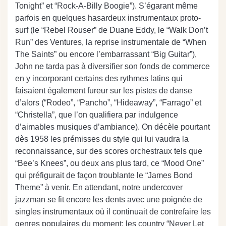
Tonight” et “Rock-A-Billy Boogie”). S’égarant même
parfois en quelques hasardeux instrumentaux proto-
surf (le “Rebel Rouser” de Duane Eddy, le “Walk Don’t
Run” des Ventures, la reprise instrumentale de “When
The Saints” ou encore l’embarrassant “Big Guitar”),
John ne tarda pas à diversifier son fonds de commerce
en y incorporant certains des rythmes latins qui
faisaient également fureur sur les pistes de danse
d’alors (“Rodeo”, “Pancho”, “Hideaway”, “Farrago” et
“Christella”, que l’on qualifiera par indulgence
d’aimables musiques d’ambiance). On décèle pourtant
dès 1958 les prémisses du style qui lui vaudra la
reconnaissance, sur des scores orchestraux tels que
“Bee’s Knees”, ou deux ans plus tard, ce “Mood One”
qui préfigurait de façon troublante le “James Bond
Theme” à venir. En attendant, notre undercover
jazzman se fit encore les dents avec une poignée de
singles instrumentaux où il continuait de contrefaire les
genres populaires du moment: les country “Never Let