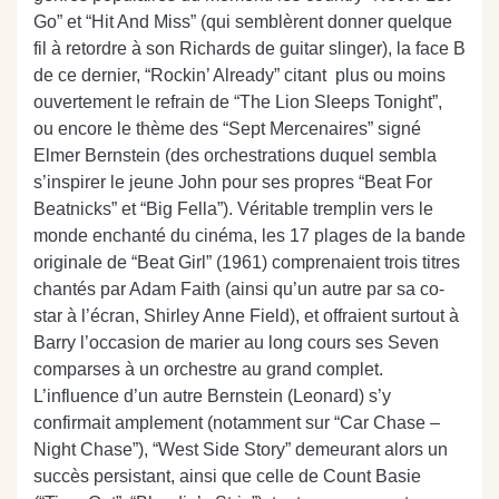
Go” et “Hit And Miss” (qui semblèrent donner quelque
fil à retordre à son Richards de guitar slinger), la face B
de ce dernier, “Rockin’ Already” citant plus ou moins
ouvertement le refrain de “The Lion Sleeps Tonight”,
ou encore le thème des “Sept Mercenaires” signé
Elmer Bernstein (des orchestrations duquel sembla
s’inspirer le jeune John pour ses propres “Beat For
Beatnicks” et “Big Fella”). Véritable tremplin vers le
monde enchanté du cinéma, les 17 plages de la bande
originale de “Beat Girl” (1961) comprenaient trois titres
chantés par Adam Faith (ainsi qu’un autre par sa co-
star à l’écran, Shirley Anne Field), et offraient surtout à
Barry l’occasion de marier au long cours ses Seven
comparses à un orchestre au grand complet.
L’influence d’un autre Bernstein (Leonard) s’y
confirmait amplement (notamment sur “Car Chase –
Night Chase”), “West Side Story” demeurant alors un
succès persistant, ainsi que celle de Count Basie