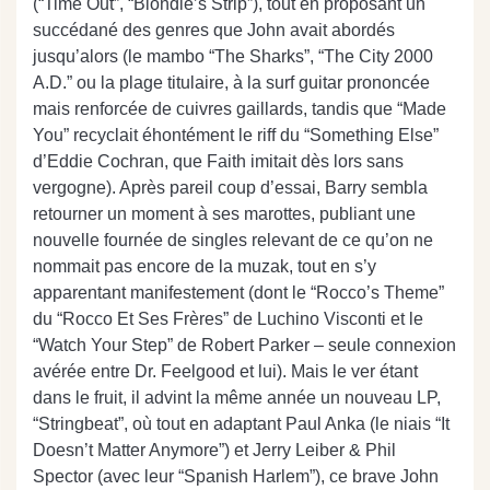
(“Time Out”, “Blondie’s Strip”), tout en proposant un
succédané des genres que John avait abordés
jusqu’alors (le mambo “The Sharks”, “The City 2000
A.D.” ou la plage titulaire, à la surf guitar prononcée
mais renforcée de cuivres gaillards, tandis que “Made
You” recyclait éhontément le riff du “Something Else”
d’Eddie Cochran, que Faith imitait dès lors sans
vergogne). Après pareil coup d’essai, Barry sembla
retourner un moment à ses marottes, publiant une
nouvelle fournée de singles relevant de ce qu’on ne
nommait pas encore de la muzak, tout en s’y
apparentant manifestement (dont le “Rocco’s Theme”
du “Rocco Et Ses Frères” de Luchino Visconti et le
“Watch Your Step” de Robert Parker – seule connexion
avérée entre Dr. Feelgood et lui). Mais le ver étant
dans le fruit, il advint la même année un nouveau LP,
“Stringbeat”, où tout en adaptant Paul Anka (le niais “It
Doesn’t Matter Anymore”) et Jerry Leiber & Phil
Spector (avec leur “Spanish Harlem”), ce brave John