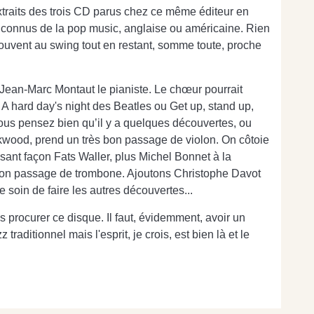
extraits des trois CD parus chez ce même éditeur en
mes connus de la pop music, anglaise ou américaine. Rien
s souvent au swing tout en restant, somme toute, proche
st Jean-Marc Montaut le pianiste. Le chœur pourrait
A hard day's night des Beatles ou Get up, stand up,
vous pensez bien qu’il y a quelques découvertes, ou
ckwood, prend un très bon passage de violon. On côtoie
ant façon Fats Waller, plus Michel Bonnet à la
n bon passage de trombone. Ajoutons Christophe Davot
e soin de faire les autres découvertes...
s procurer ce disque. Il faut, évidemment, avoir un
raditionnel mais l'esprit, je crois, est bien là et le