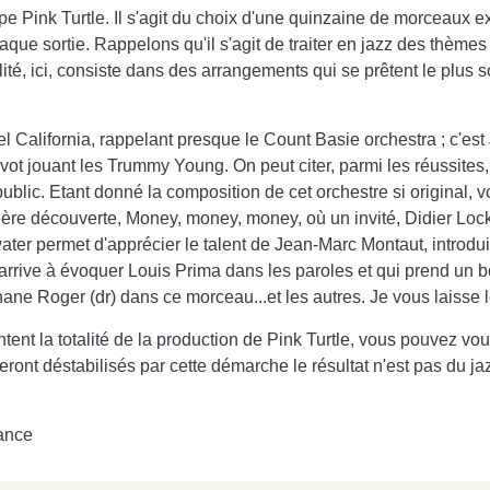
pe Pink Turtle. Il s'agit du choix d'une quinzaine de morceaux 
chaque sortie. Rappelons qu'il s'agit de traiter en jazz des thè
nalité, ici, consiste dans des arrangements qui se prêtent le plu
ôtel California, rappelant presque le Count Basie orchestra ; c'e
t jouant les Trummy Young. On peut citer, parmi les réussites, 
ublic. Etant donné la composition de cet orchestre si original, 
emière découverte, Money, money, money, où un invité, Didier Lo
er permet d'apprécier le talent de Jean-Marc Montaut, introduis
i arrive à évoquer Louis Prima dans les paroles et qui prend u
hane Roger (dr) dans ce morceau...et les autres. Je vous laisse l
tent la totalité de la production de Pink Turtle, vous pouvez vou
ont déstabilisés par cette démarche le résultat n'est pas du jazz t
rance