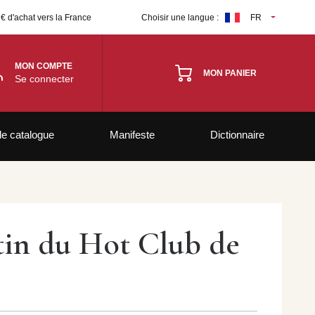
 € d'achat vers la France
Choisir une langue :
FR
MON COMPTE
MON PANIER
Se connecter
le catalogue
Manifeste
Dictionnaire
etin du Hot Club de