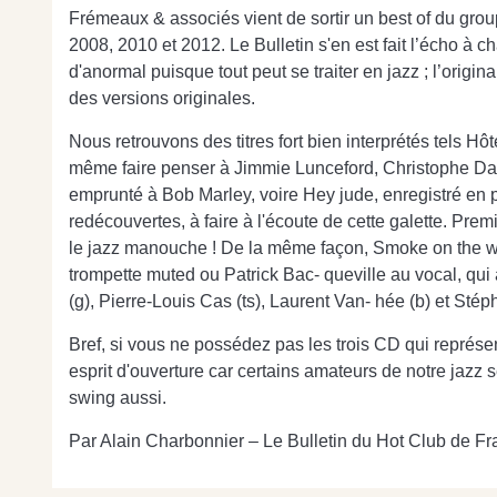
Frémeaux & associés vient de sortir un best of du grou
2008, 2010 et 2012. Le Bulletin s'en est fait l’écho à 
d'anormal puisque tout peut se traiter en jazz ; l’origi
des versions originales.
Nous retrouvons des titres fort bien interprétés tels H
même faire penser à Jimmie Lunceford, Christophe Davo
emprunté à Bob Marley, voire Hey jude, enregistré en p
redécouvertes, à faire à l'écoute de cette galette. Pr
le jazz manouche ! De la même façon, Smoke on the wat
trompette muted ou Patrick Bac- queville au vocal, qu
(g), Pierre-Louis Cas (ts), Laurent Van- hée (b) et Stép
Bref, si vous ne possédez pas les trois CD qui représen
esprit d'ouverture car certains amateurs de notre jazz ser
swing aussi.
Par Alain Charbonnier – Le Bulletin du Hot Club de F