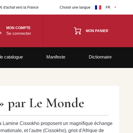
 € d'achat vers la France
Choisir une langue :
FR
MON COMPTE
MON PANIER
Se connecter
le catalogue
Manifeste
Dictionnaire
e » par Le Monde
 kora Lamine Cissokho proposent un magnifique échange
ationale, et l'autre (Cissokho), griot d'Afrique de