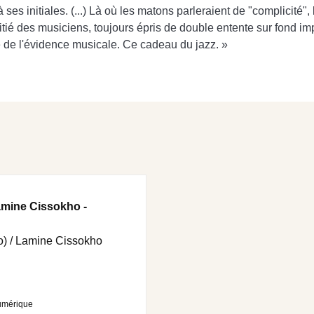
ses initiales. (...) Là où les matons parleraient de "complicité"
itié des musiciens, toujours épris de double entente sur fond im
e de l'évidence musicale. Ce cadeau du jazz. »
amine Cissokho -
o) / Lamine Cissokho
umérique