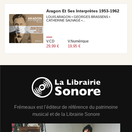
Aragon Et Ses Interprètes 1953-1962
LOUIS ARAGON • GEORGES BRASSENS •
CATHERINE SAUVAGE •...
V.CD
V.Numérique
29,99 €
19,95 €
Frémeaux est l’éditeur de référence du patrimoine
musical et de la Librairie Sonore