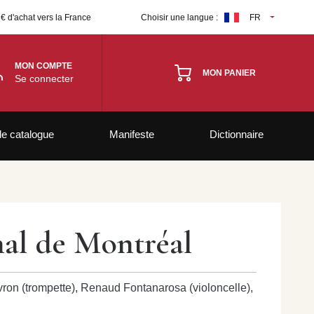
 € d'achat vers la France
Choisir une langue :
FR
MON COMPTE
MON PANIER
Se connecter
le catalogue
Manifeste
Dictionnaire
nal de Montréal
uvron (trompette), Renaud Fontanarosa (violoncelle),