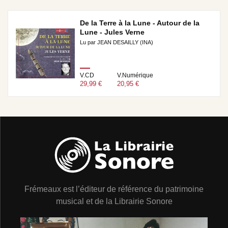
De la Terre à la Lune - Autour de la
Lune - Jules Verne
Lu par JEAN DESAILLY (INA)
V.CD
V.Numérique
29,99 €
20,95 €
Frémeaux est l’éditeur de référence du patrimoine
musical et de la Librairie Sonore