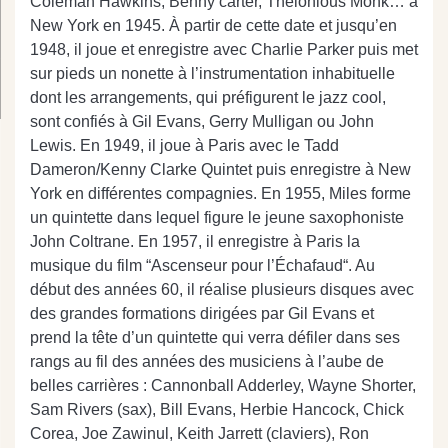
Coleman Hawkins, Benny carter, Thelonious Monk… à
New York en 1945. À partir de cette date et jusqu’en
1948, il joue et enregistre avec Charlie Parker puis met
sur pieds un nonette à l’instrumentation inhabituelle
dont les arrangements, qui préfigurent le jazz cool,
sont confiés à Gil Evans, Gerry Mulligan ou John
Lewis. En 1949, il joue à Paris avec le Tadd
Dameron/Kenny Clarke Quintet puis enregistre à New
York en différentes compagnies. En 1955, Miles forme
un quintette dans lequel figure le jeune saxophoniste
John Coltrane. En 1957, il enregistre à Paris la
musique du film “Ascenseur pour l’Échafaud“. Au
début des années 60, il réalise plusieurs disques avec
des grandes formations dirigées par Gil Evans et
prend la tête d’un quintette qui verra défiler dans ses
rangs au fil des années des musiciens à l’aube de
belles carrières : Cannonball Adderley, Wayne Shorter,
Sam Rivers (sax), Bill Evans, Herbie Hancock, Chick
Corea, Joe Zawinul, Keith Jarrett (claviers), Ron