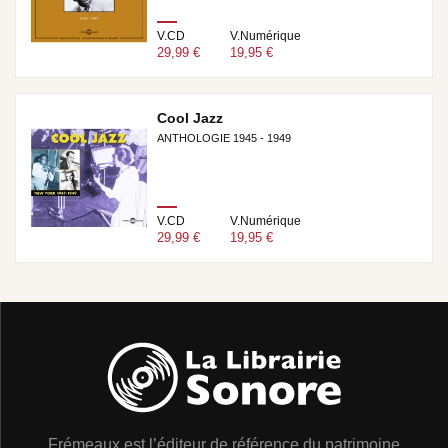
V.CD
V.Numérique
29,99 €
19,95 €
Cool Jazz
ANTHOLOGIE 1945 - 1949
V.CD
V.Numérique
29,99 €
19,95 €
Frémeaux est l’éditeur de référence du patrimoine