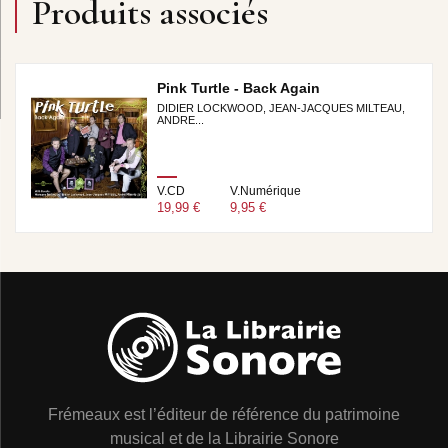
Produits associés
Pink Turtle - Back Again
DIDIER LOCKWOOD, JEAN-JACQUES MILTEAU,
ANDRE...
V.CD
V.Numérique
19,99 €
9,95 €
Frémeaux est l’éditeur de référence du patrimoine
musical et de la Librairie Sonore