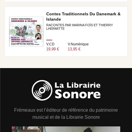
Contes Traditionnels Du Danemark &
Islande
RACONTES PAR MARINA FOÏS ET THIERRY
LHERMITTE
V.CD
V.Numérique
19,99 €
13,95 €
Frémeaux est l’éditeur de référence du patrimoine
musical et de la Librairie Sonore