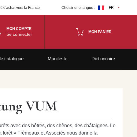
 € d'achat vers la France
Choisir une langue :
FR
MON COMPTE
MON PANIER
Se connecter
le catalogue
Manifeste
Dictionnaire
eitung VUM
 forêts avec des hêtres, des chênes, des châtaignes. Le
la forêt » Frémeaux et Associés nous donne la