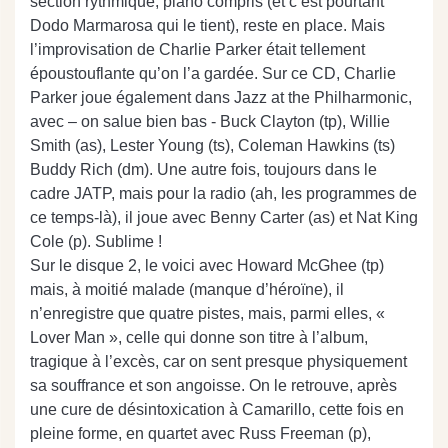
section rythmique, piano compris (et c’est pourtant
Dodo Marmarosa qui le tient), reste en place. Mais
l’improvisation de Charlie Parker était tellement
époustouflante qu’on l’a gardée. Sur ce CD, Charlie
Parker joue également dans Jazz at the Philharmonic,
avec – on salue bien bas - Buck Clayton (tp), Willie
Smith (as), Lester Young (ts), Coleman Hawkins (ts)
Buddy Rich (dm). Une autre fois, toujours dans le
cadre JATP, mais pour la radio (ah, les programmes de
ce temps-là), il joue avec Benny Carter (as) et Nat King
Cole (p). Sublime !
Sur le disque 2, le voici avec Howard McGhee (tp)
mais, à moitié malade (manque d’héroïne), il
n’enregistre que quatre pistes, mais, parmi elles, «
Lover Man », celle qui donne son titre à l’album,
tragique à l’excès, car on sent presque physiquement
sa souffrance et son angoisse. On le retrouve, après
une cure de désintoxication à Camarillo, cette fois en
pleine forme, en quartet avec Russ Freeman (p),