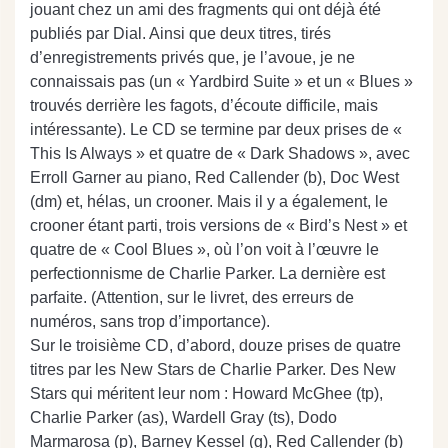
jouant chez un ami des fragments qui ont déjà été
publiés par Dial. Ainsi que deux titres, tirés
d’enregistrements privés que, je l’avoue, je ne
connaissais pas (un « Yardbird Suite » et un « Blues »
trouvés derrière les fagots, d’écoute difficile, mais
intéressante). Le CD se termine par deux prises de «
This Is Always » et quatre de « Dark Shadows », avec
Erroll Garner au piano, Red Callender (b), Doc West
(dm) et, hélas, un crooner. Mais il y a également, le
crooner étant parti, trois versions de « Bird’s Nest » et
quatre de « Cool Blues », où l’on voit à l’œuvre le
perfectionnisme de Charlie Parker. La dernière est
parfaite. (Attention, sur le livret, des erreurs de
numéros, sans trop d’importance).
Sur le troisième CD, d’abord, douze prises de quatre
titres par les New Stars de Charlie Parker. Des New
Stars qui méritent leur nom : Howard McGhee (tp),
Charlie Parker (as), Wardell Gray (ts), Dodo
Marmarosa (p), Barney Kessel (g), Red Callender (b)