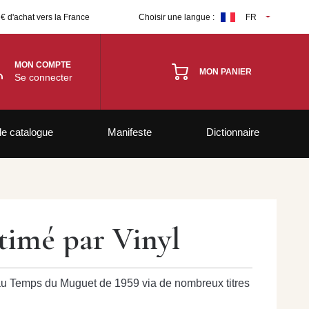
 € d'achat vers la France
Choisir une langue :
FR
MON COMPTE
MON PANIER
Se connecter
le catalogue
Manifeste
Dictionnaire
timé par Vinyl
9 au Temps du Muguet de 1959 via de nombreux titres