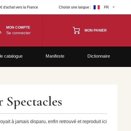
 € d'achat vers la France
Choisir une langue :
FR
MON COMPTE
MON PANIER
Se connecter
le catalogue
Manifeste
Dictionnaire
r Spectacles
yait à jamais disparu, enfin retrouvé et reproduit ici