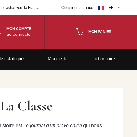
 € d'achat vers la France
Choisir une langue :
FR
MON COMPTE
MON PANIER
Se connecter
le catalogue
Manifeste
Dictionnaire
 La Classe
histoire est
Le journal d'un brave chien
qui nous