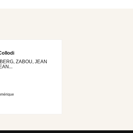
Collodi
BERG, ZABOU, JEAN
AN...
umérique