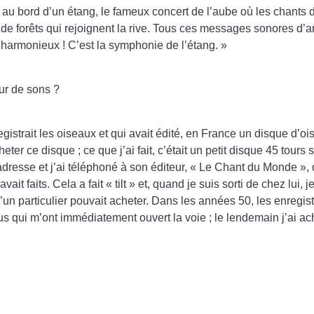
 au bord d’un étang, le fameux concert de l’aube où les chants de
de forêts qui rejoignent la rive. Tous ces messages sonores d’
t harmonieux ! C’est la symphonie de l’étang. »
ur de sons ?
egistrait les oiseaux et qui avait édité, en France un disque d’o
heter ce disque ; ce que j’ai fait, c’était un petit disque 45 tours
l’adresse et j’ai téléphoné à son éditeur, « Le Chant du Monde 
avait faits. Cela a fait « tilt » et, quand je suis sorti de chez lui,
u’un particulier pouvait acheter. Dans les années 50, les enregis
lbous qui m’ont immédiatement ouvert la voie ; le lendemain j’a