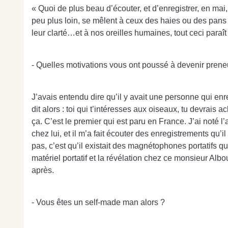
« Quoi de plus beau d’écouter, et d’enregistrer, en mai,
peu plus loin, se mêlent à ceux des haies ou des pans 
leur clarté…et à nos oreilles humaines, tout ceci paraî
- Quelles motivations vous ont poussé à devenir prene
J’avais entendu dire qu’il y avait une personne qui enr
dit alors : toi qui t’intéresses aux oiseaux, tu devrais ac
ça. C’est le premier qui est paru en France. J’ai noté 
chez lui, et il m’a fait écouter des enregistrements qu’il 
pas, c’est qu’il existait des magnétophones portatifs q
matériel portatif et la révélation chez ce monsieur A
après.
- Vous êtes un self-made man alors ?