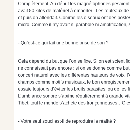
Complètement. Au début les magnétophones pesaient 12 à 
avait 80 kilos de matériel à emporter ! Les rouleaux de c
et puis on attendait. Comme les oiseaux ont des postes
micro. Comme il n’y avait ni parabole ni amplification,
- Qu’est-ce qui fait une bonne prise de son ?
Cela dépend du but que l’on se fixe. Si on est scienti
ne connaissait pas encore ; si on se donne comme but de
concert naturel avec les différentes hauteurs de voix, 
champs comme motifs musicaux, le bon enregistrement ça
essaie toujours d’éviter les bruits parasites, ou de les f
L’ambiance sonore s’abîme régulièrement à grande vites
Tibet, tout le monde s’achète des tronçonneuses…C’es
- Votre seul souci est-il de reproduire la réalité ?