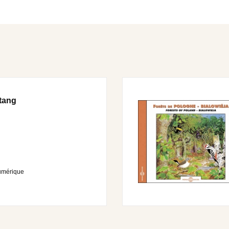
tang
umérique