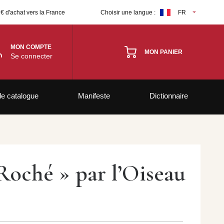
 € d'achat vers la France
Choisir une langue :
FR
MON COMPTE
MON PANIER
Se connecter
le catalogue
Manifeste
Dictionnaire
 Roché » par l’Oiseau