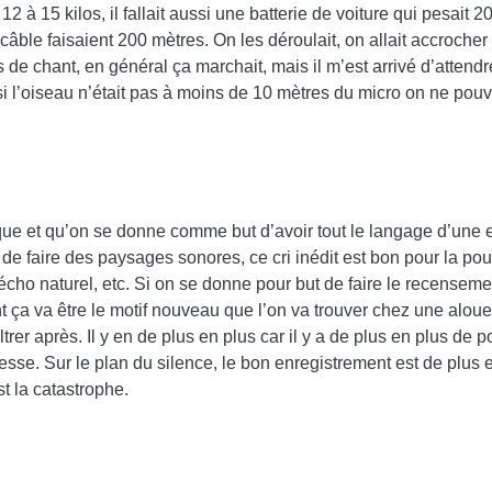
15 kilos, il fallait aussi une batterie de voiture qui pesait 20 
âble faisaient 200 mètres. On les déroulait, on allait accrocher l
 de chant, en général ça marchait, mais il m’est arrivé d’attend
 si l’oiseau n’était pas à moins de 10 mètres du micro on ne pouv
fique et qu’on se donne comme but d’avoir tout le langage d’une
 faire des paysages sonores, ce cri inédit est bon pour la poube
l’écho naturel, etc. Si on se donne pour but de faire le recensem
 va être le motif nouveau que l’on va trouver chez une alouett
iltrer après. Il y en de plus en plus car il y a de plus en plus de
se. Sur le plan du silence, le bon enregistrement est de plus e
t la catastrophe.