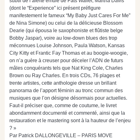
subtil de l’alerte émule de Fats Waller, Martha Davis
(dont le “Experience” ici présent préfigure
manifestement le fameux “My Baby Just Cares For Me”
de Nina Simone) ou celui de la délicieuse Blossom
Dearie (qui épousa le saxophoniste et flûtiste belge
Bobby Jaspar), voire au low-down blues des trop
méconnues Louise Johnson, Paula Watson, Kansas
City Kitty et Frantic Fay Thomas et au boogie-woogie,
on n’a guère à creuser pour déceler l’ADN de futurs
mâles conquérants tels que Nat King Cole, Charles
Brown ou Ray Charles. En trois CDs, 76 plages et
trente artistes, cette anthologie dresse un brillant
panorama de l’apport féminin au tronc commun des
musiques que l’on désigne désormais pour actuelles.
Faut-il préciser que, comme de coutume, le livret
abondamment documenté et commenté, ainsi que la
restauration et le mastering sont à la hauteur de l’enjeu
? »
Par Patrick DALLONGEVILLE – PARIS MOVE