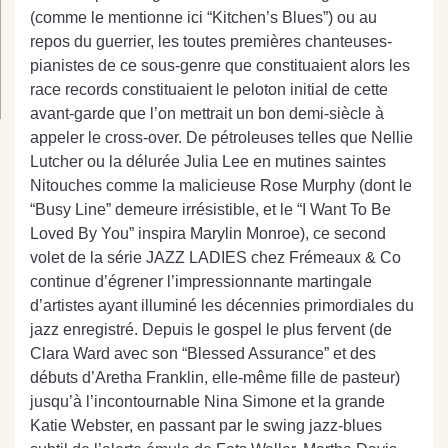
(comme le mentionne ici “Kitchen’s Blues”) ou au
repos du guerrier, les toutes premières chanteuses-
pianistes de ce sous-genre que constituaient alors les
race records constituaient le peloton initial de cette
avant-garde que l’on mettrait un bon demi-siècle à
appeler le cross-over. De pétroleuses telles que Nellie
Lutcher ou la délurée Julia Lee en mutines saintes
Nitouches comme la malicieuse Rose Murphy (dont le
“Busy Line” demeure irrésistible, et le “I Want To Be
Loved By You” inspira Marylin Monroe), ce second
volet de la série JAZZ LADIES chez Frémeaux & Co
continue d’égrener l’impressionnante martingale
d’artistes ayant illuminé les décennies primordiales du
jazz enregistré. Depuis le gospel le plus fervent (de
Clara Ward avec son “Blessed Assurance” et des
débuts d’Aretha Franklin, elle-même fille de pasteur)
jusqu’à l’incontournable Nina Simone et la grande
Katie Webster, en passant par le swing jazz-blues