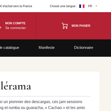
 € d'achat vers la France
Choisir une langue :
FR
MON COMPTE
MON PANIER
Se connecter
le catalogue
Manifeste
Dictionnaire
élérama
si un pionnier des descargas, ces jam sessions
ng et rumba ou guaracha, « Cachao » et les amis