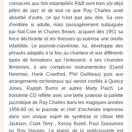
consacrés aux hits estampillés R&B sont bien sûr déjà
pétris de jazz et de tout ce que Ray Charles avait
absorbé d'autre, ce qui n'est pas peu dire. Sa voix
d'emblée si adulte, mais passagèrement subjuguée
par Nat Cole et Charles Brown, acquiert dès 1951 sa
force déchirante et les finesses qu'autorise une oreille
infaillible. Le pianiste-claviériste, lui, développe des
phrasés adaptés à la fois au chanteur et aux différents
types de formations qui l'entourent, à ses choristes
féminines, à ses complices instrumentistes (David
Newman, Hank Crawford, Phil Guilbeau) puis aux
arrangements orchestraux qui seront confiés à Quincy
Jones, Raplph Burns et autres Marty Paich. Le
troisième CD reflète avec une belle justesse la palette
jazzistique de Ray Charles dans les magiques années
1956-60 où le pianiste et chef d'orchestre improvise
dans son unique esprit de synthèse et côtoie Milt
Jackson, Clark Terry , Kenny Burell, Paul Gonsalves
ou Roy Haynes. Le plaisir de la redécouverte est