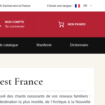
 € d'achat vers la France
Choisir une langue :
FR
MON COMPTE
MON PANIER
Se connecter
le catalogue
Manifeste
Dictionnaire
est France
uré des chants rassurants de vos oiseaux familiers :
estination la plus insolite, de l’Arctique à la Nouvelle