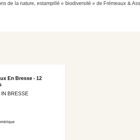
s de la nature, estampillé « biodiversité » de Frémeaux & Asso
ux En Bresse - 12
s
 IN BRESSE
umérique