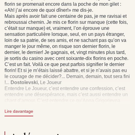
florin se promenait encore dans la poche de mon gilet :
«Ah! j’ai encore de quoi dîner!» me dis-je.
Mais après avoir fait une centaine de pas, je me ravisai et
rebroussai chemin. Je mis ce florin sur manque (cette fois,
c’était sur manque) et, vraiment, l’on éprouve une
sensation particulière lorsque, seul, en un pays étranger,
loin de sa patrie, de ses amis, et ne sachant pas qu’on va
manger le jour même, on risque son dernier florin, le
dernier, le dernier! Je gagnais, et, vingt minutes plus tard,
je sortis du casino avec cent soixante-dix florins en poche.
C’est un fait. Voilà ce que peut parfois signifier le dernier
florin! Et si je m’étais laissé abattre, et si je n’avais pas eu
le courage de me décider?... Demain, demain, tout sera fini
!...
Dostoïevski,
Le Joueur
Entendre Le Joueur, c’est entendre une confession, c’est
entendre une désespérance, mais c’est aussi entendre un
chant d’amour. C’est entendre ce qu’Anna Grigorievna
Snitkine a entendu pour la première fois, des mots qui
Lire davantage
lentement deviennent pour elle... Mais c’est encore
entendre le mensonge, la duperie du moins. C’est croire
avec Dostoïevski que l’aveu peut être une voie de
rédemption. Mais c’est aussi une voie de leurre. Trop tôt