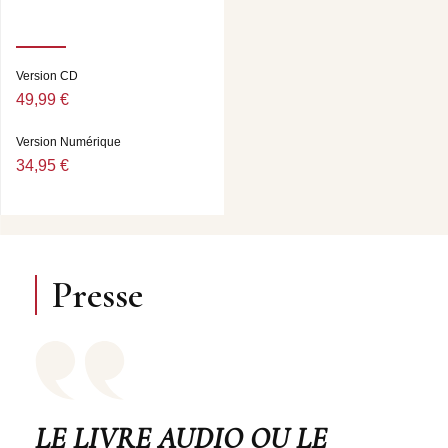
Droits audio : Thélème licencié à La Librairie Sonore -
Frémeaux & Associés
.
Version CD
49,99 €
Livret : JEAN-YVES PATTE - DIRECTION : ADELINE
Version Numérique
DEFAY Jacques Bonnaffé lit “Le Joueur” Détachement,
34,95 €
haine sous-jacente, volonté, insolence, rancœur, tout est
là. Tout, avec une fureur barbare : celle de Dostoïevski. Ce
sont ses mots, son regard, sa hargne presque à contempler
ce qui fait sa ruine, le conduit un peu plus chaque pas à se
défaire, à se perdre. Jacques Bonnaffé se meut avec
aisance dans tout cela. Avec la joie d’un disciple, il
Presse
endosse la personnalité d’Alexis, à la fois vaste assez et
trop étroite pour contenir Dostoïevski. Il parle, s’enivre
presque des mots, sans jamais donner prise à la griserie
trompeuse. C’est une ébriété lucide, voulue, recherchée
même au travers d’Alexis. C’est une ébriété qui serait un
point de contact avec Dostoïevski.
LE LIVRE AUDIO OU LE