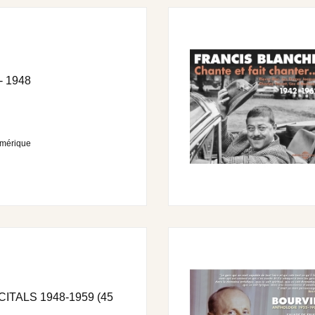
 1948
umérique
e pieds 1’13
’02
ons 2’04
ITALS 1948-1959 (45