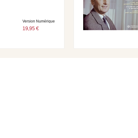
Version Numérique
19,95 €
’38
xandre Dumas