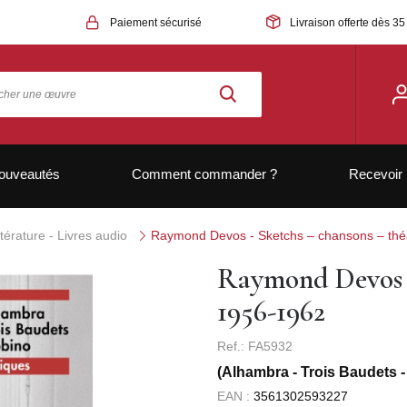
Paiement sécurisé
Livraison offerte dès 35
ouveautés
Comment commander ?
Recevoir 
ttérature - Livres audio
Raymond Devos - Sketchs – chansons – thé
Raymond Devos -
1956-1962
Ref.: FA5932
(Alhambra - Trois Baudets 
EAN :
3561302593227