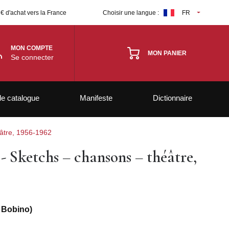
 € d'achat vers la France
Choisir une langue :
FR
MON COMPTE
MON PANIER
Se connecter
le catalogue
Manifeste
Dictionnaire
âtre, 1956-1962
 Sketchs – chansons – théâtre,
- Bobino)