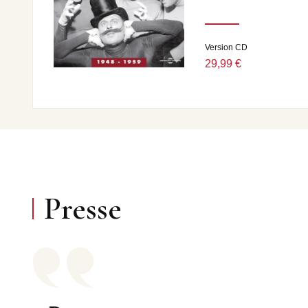
14 - Raymond Devos - Metempsychose 1’25
15 - Denise Benoît - T’en souvient-il ? 1’52
16 - Raymond Devos - Genèse délinquante 0’17
Version CD
17 - Denise Benoît - Changement d’air 1’02
18 - Raymond Devos - Le petit pithécanthrope 1’25
29,99 €
19 - Denise Benoît et Raymond Devos - Jonas 2’04
20 - Denise Benoît - Le petit foetus 0’48
21 - Denise Benoît - Le petit somnambule 2’06
22 - Denise Benoît - Les oeufs de l’amour et du hasard 1
23 - Raymond Devos - Passé décomposé 2’44
24 - Denise Benoît - Problème blême 0’46
25 - Raymond Devos - Mon petit train de vie 1’21
Léo Noël et son orgue de Barbarie
26 - Le vieux pont-neuf 1’54
Presse
Les Trois Mousquetaires - Les ferrets de la reine d’Ale
27 - Première partie 6’32
28 - Deuxième Partie 7’34
29 - Troisième partie 6’46
30 - Quatrième partie 7’42
DIRECTION ARTISTIQUE : OLIVIER JULIEN