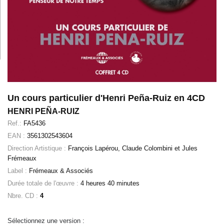
Un cours particulier d'Henri Peña-Ruiz en 4CD
HENRI PEÑA-RUIZ
Ref.:
FA5436
EAN :
3561302543604
Direction Artistique :
François Lapérou, Claude Colombini et Jules
Frémeaux
Label :
Frémeaux & Associés
Durée totale de l'œuvre :
4 heures 40 minutes
Nbre. CD :
4
Sélectionnez une version :