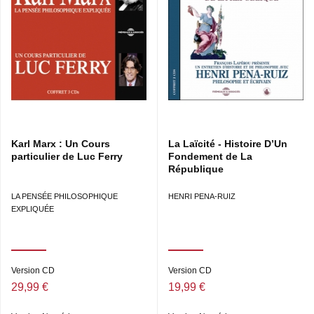
EDITORIALISATION : JULES FRÉMEAUX
DROITS : GROUPE FREMEAUX COLOMBINI SA
PHILOSOPHE DE L’ÉMANCIPATION • PENSEUR DU
CAPITALISME • MILITANT DU MOUVEMENT OUVRIER •
PENSEUR DE NOTRE TEMPS.
Karl Marx : Un Cours
La Laïcité - Histoire D’Un
particulier de Luc Ferry
Fondement de La
République
LA PENSÉE PHILOSOPHIQUE
HENRI PENA-RUIZ
EXPLIQUÉE
Version CD
Version CD
29,99 €
19,99 €