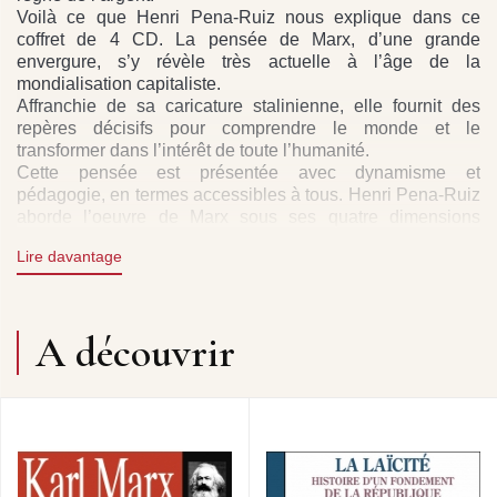
Voilà ce que Henri Pena-Ruiz nous explique dans ce
coffret de 4 CD. La pensée de Marx, d’une grande
envergure, s’y révèle très actuelle à l’âge de la
mondialisation capitaliste.
Affranchie de sa caricature stalinienne, elle fournit des
repères décisifs pour comprendre le monde et le
transformer dans l’intérêt de toute l’humanité.
Cette pensée est présentée avec dynamisme et
pédagogie, en termes accessibles à tous. Henri Pena-Ruiz
aborde l’oeuvre de Marx sous ses quatre dimensions
essentielles : sa philosophie historique dont le
Lire davantage
matérialisme dialectique constitue l’outil, l’économie
marxiste qui développe une analyse complète du
capitalisme et met en évidence ses contradictions,
l’engagement militant pour l’émancipation des exploités, et
A découvrir
enfin la vive actualité de ses éclairages.
Jules FRÉMEAUX
PRODUCTION : CLAUDE COLOMBINI FRÉMEAUX
POUR FREMEAUX & ASSOCIES EN ACCORD AVEC
ARTE FILOSOFIA.