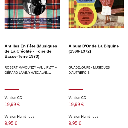
Biguine • SÉRÉNADE À CLAUDETTE (Robert Charlery)
Valse créole • SÉ NOUS LES ANTILLAIS (Honoré Coppet,
J. Alphonse) Biguine • BALLADE AU VAUCLIN (Honoré
Coppet, J. Alphonse) Mazurka créole • MAUMAU TROIS
TÊTES (Honoré Coppet, J. Alphonse) Biguine •
ALPHONSO ET SON ORCHESTRE CRÉOLE (1950) :
LOIN DE MON PAYS (Alphonso, J. Daco, Framique)
Rumba •FLEUR DES ANTILLES (Alphonso, J. Daco,
Antilles En Fête (Musiques
Album D'Or de La Biguine
Framique) Rumba • LA VALSE CRÉOLE (Alphonso, J.
de La Créolité - Foire de
(1966-1972)
Daco) Valse • AH ! PAS FAIT MOIN SA (Alphonso) Biguine
Basse-Terre 1973)
• TROIS JEUNES FI (Alphonso) Biguine • COULOUMAN
(Alphonso) Biguine • MON ÎLE (Alphonso) Rumba • LA
ROBERT MAVOUNZY – AL LIRVAT –
GUADELOUPE - MUSIQUES
SAMBA ANTILLAISE (Alphonso) Samba.
GÉRARD LA VINY AVEC ALAIN...
D'AUTREFOIS
Version CD
Version CD
19,99 €
19,99 €
Version Numérique
Version Numérique
9,95 €
9,95 €