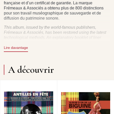
française et d’un certificat de garantie. La marque
Frémeaux & Associés a obtenu plus de 800 distinctions
pour son travail muséographique de sauvegarde et de
diffusion du patrimoine sonore.
This album, issued by the world-famous publishers,
Frémeaux & Associés, has been restored using the latest
technological methods. An explanatory booklet of liner
notes in English and a guarantee are included.
Lire davantage
DON BARRETO ET SON ORCHESTRE (1946) :
A découvrir
PARFUM DES ÎLES (Édouard Pajaniandy) Biguine • BA
YO MILATRESSE (Sylvio Siobud) Biguine • CHOCOLAT
(Fernande de Virel) - Chant par Mademoiselle Moune
Biguine • P’TIT CORNE (Fernande de Virel) - Chant par
Mademoiselle Moune Biguine • HONORÉ COPPET ET
SON ENSEMBLE TYPIQUE ANTILLAIS (1948) : LA VIE
CHER A (Honoré Coppet, J. Alphonse) Biguine • NININE
(Honoré Coppet, J. Alphonse) Mazurka créole • AH !
GUIAB LA DEHOR (Honoré Coppet, J. Alphonse) Biguine
• NOUS ASSOU MULETS (Honoré Coppet, J. Alphonse)