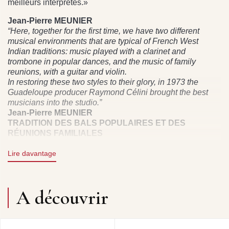
meilleurs interprètes.»
Jean-Pierre MEUNIER
“Here, together for the first time, we have two different
musical environments that are typical of French West
Indian traditions: music played with a clarinet and
trombone in popular dances, and the music of family
reunions, with a guitar and violin.
In restoring these two styles to their glory, in 1973 the
Guadeloupe producer Raymond Célini brought the best
musicians into the studio.”
Jean-Pierre MEUNIER
TRADITION DES BALS POPULAIRES ET DES
RÉUNIONS FAMILIALES
DIRECTION ARTISTIQUE : JEAN-PIERRE MEUNIER
PRODUCTION : CELINI
Lire davantage
CESSIONNAIRE DES DROITS : FREMEAUX &
ASSOCIES
A découvrir
HOMMAGE À STELLIO - AL LIRVAT, ROBERT
MAVOUNZY, MAURICE NOIRAN AVEC ALAIN JEAN-
MARIE ET SON TRIO : PLEUREZ PLEUREZ CHABIN