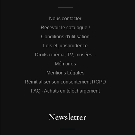
octobre 1948 mais cette fois pour toute une année
scolaire, accomplissant sa classe de seconde au lycée
Janson de Sailly. Après avoir obtenu son baccalauréat
Nous contacter
en Guadeloupe en juillet 1951, Gérard revient seul à
Paris en octobre pour y poursuivre des études à l’Institut
Recevoir le catalogue !
des Sciences Politiques mais la passion de la musique
Conditions d'utilisation
ne le lâche plus. Il continue de pratiquer la guitare avec
Gérard Imanbakas, un ami étudiant à l’école dentaire.
Lois et jurisprudence
Par l’entremise de celui-ci, Gérard la Viny est engagé fin
Droits cinéma, TV, musées...
1952 pour animer le restaurant antillais “La Créole” qui
venait d’être ouvert par une ex-chanteuse antillaise,
Mémoires
Liliane Harley, au 22 rue Cambacérès dans le 8ème
Mentions Légales
arrondissement. Par son charme, son humour
intarissable, son sens inné du contact humain, Gérard
Réinitialiser son consentement RGPD
crée de suite un lien chaleureux avec le public, se
FAQ - Achats en téléchargement
forgeant chaque soir un énorme succès. Il interprète ses
propres compositions et arrange des airs du folklore.
Après la fermeture, il fait la tournée des cabarets de la
Rive Gauche pour y passer en attraction. Sur les
Newsletter
conseils de Liliane Harley, Gérard suit durant plusieurs
années les cours de chant de Nick Tzico, un professeur
roumain réputé à l’époque, grand spécialiste du Bel