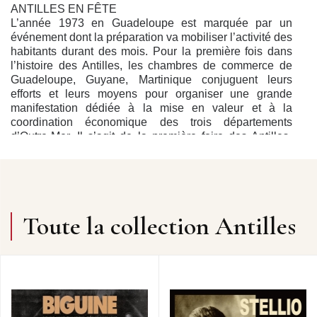
ANTILLES EN FÊTE
L’année 1973 en Guadeloupe est marquée par un
événement dont la préparation va mobiliser l’activité des
habitants durant des mois. Pour la première fois dans
l’histoire des Antilles, les chambres de commerce de
Guadeloupe, Guyane, Martinique conjuguent leurs
efforts et leurs moyens pour organiser une grande
manifestation dédiée à la mise en valeur et à la
coordination économique des trois départements
d’Outre-Mer. Il s’agit de la première foire des Antilles-
Guyane qui se tiendra à Basse-Terre, chef-lieu et centre
administratif de la Guadeloupe, du 10 au 25 novembre
1973. En complément des animations commerciales
mises en place dans toute la ville, un hall d’exposition,
vaste forum de rencontre et d’échange, abrite des
Toute la collection Antilles
stands pour chaque département. On y présente les
ressources économiques, administratives, culturelles,
touristiques… mais aussi des spectacles, des
attractions et des jeux. Le public peut admirer une
spectaculaire reconstitution de la chute du Carbet. Le
samedi 10 novembre, la foire de Basse-Terre est
inaugurée avec fanfare et majorettes par le préfet