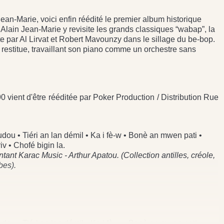
Jean-Marie, voici enfin réédité le premier album historique
. Alain Jean-Marie y revisite les grands classiques “wabap”, la
 par Al Lirvat et Robert Mavounzy dans le sillage du be-bop.
 restitue, travaillant son piano comme un orchestre sans
0 vient d'être rééditée par Poker Production / Distribution Rue
dou • Tiéri an lan démil • Ka i fè-w • Bonè an mwen pati •
v • Chofé bigin la.
nt Karac Music - Arthur Apatou. (Collection antilles, créole,
bes).
dou • Tiéri an lan démil • Ka i fè-w • Bonè an mwen pati •