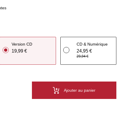
utes
Version CD
CD & Numérique
19,99 €
24,95 €
29,94 €
Ajouter au panier