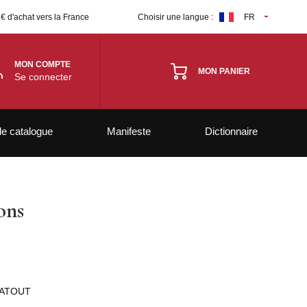
 € d'achat vers la France
Choisir une langue :
FR
MON COMPTE
MON PANIER
Se connecter
le catalogue
Manifeste
Dictionnaire
ons
PATOUT