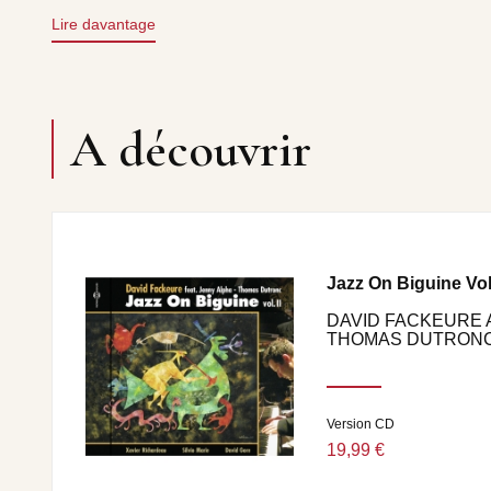
Haïtian child • Pa ban mwen kou • Gwadloup an nou • Dri
Lire davantage
A découvrir
Jazz On Biguine Vol
DAVID FACKEURE 
THOMAS DUTRON
Version CD
19,99 €