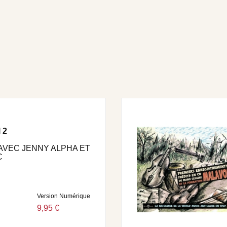
v • Chofé bigin la.
 2
AVEC JENNY ALPHA ET
C
Version Numérique
9,95 €