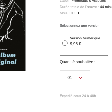
Label :
Frémeaux & Associés
Durée totale de l'œuvre :
44 min
Nbre. CD :
1
Sélectionnez une version :
Version Numérique
9,95 €
Quantité souhaitée :
Expédié sous 24 à 48h