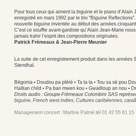
Pour tous ceux qui aiment la biguine et le piano d’Alain 
enregistré en mars 1992 par le trio “Biguine Reflections”
nouvelle biguine inventée au début des années cinquante
C’est ce souffle avant-gardiste qu’Alain Jean-Marie nous
jamais trahir l’esprit des compositions originales.
Patrick Frémeaux & Jean-Pierre Meunier
La suite de cet enregistrement produit dans les années 9
Stendhal.
Bégonia • Doudou pa pléré • Ta ta ta • Tou sa sé pou Dou
Haïtian child • Pa ban mwen kou • Gwadloup an nou • Dri
Droits audio : Groupe Frémeaux Colombini SAS représenta
biguine, French west indies, Cultures caribéennes, caraî
Management concert : Martine Palmé tél 01 42 55 61 15
Bégonia • Doudou pa pléré • Ta ta ta • Tou sa sé pou Dou