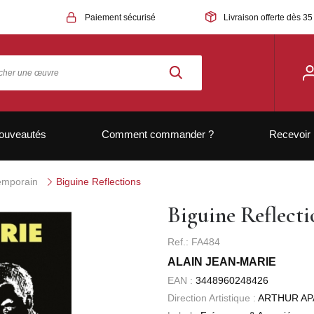
Paiement sécurisé
Livraison offerte dès 35
ouveautés
Comment commander ?
Recevoir 
temporain
Biguine Reflections
Biguine Reflecti
Ref.: FA484
ALAIN JEAN-MARIE
EAN :
3448960248426
Direction Artistique :
ARTHUR A