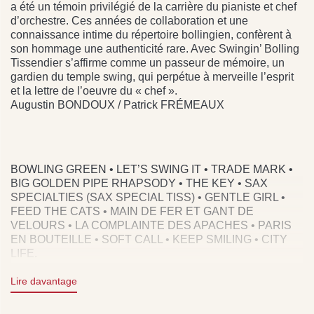
a été un témoin privilégié de la carrière du pianiste et chef
d’orchestre. Ces années de collaboration et une
connaissance intime du répertoire bollingien, confèrent à
son hommage une authenticité rare. Avec Swingin’ Bolling
Tissendier s’affirme comme un passeur de mémoire, un
gardien du temple swing, qui perpétue à merveille l’esprit
et la lettre de l’oeuvre du « chef ».
Augustin BONDOUX / Patrick FRÉMEAUX
BOWLING GREEN • LET’S SWING IT • TRADE MARK •
BIG GOLDEN PIPE RHAPSODY • THE KEY • SAX
SPECIALTIES (SAX SPECIAL TISS) • GENTLE GIRL •
FEED THE CATS • MAIN DE FER ET GANT DE
VELOURS • LA COMPLAINTE DES APACHES • PARIS
EN BOUTEILLE • SOFT CALL • KEEP SMILING • CITY
LIFE.
Lire davantage
CLAUDE TISSENDIER SAXPHONE ALTO,
ARRANGEMENTS