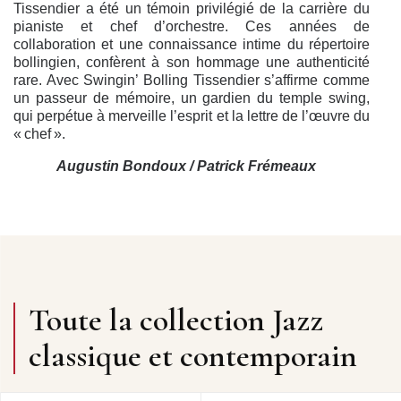
Tissendier a été un témoin privilégié de la carrière du
pianiste et chef d’orchestre. Ces années de
collaboration et une connaissance intime du répertoire
bollingien, confèrent à son hommage une authenticité
rare. Avec Swingin’ Bolling Tissendier s’affirme comme
un passeur de mémoire, un gardien du temple swing,
qui perpétue à merveille l’esprit et la lettre de l’œuvre du
« chef ».
Augustin Bondoux / Patrick Frémeaux
1
BOWLING GREEN
4’14
2
LET’S SWING IT
4’15
3
TRADE MARK
4’21
Toute la collection Jazz
4
BIG GOLDEN PIPE RHAPSODY
5’51
classique et contemporain
5
THE KEY (paroles de Nicole Croisille)
3’34
6
SAX SPECIALTIES (SAX SPECIAL TISS)