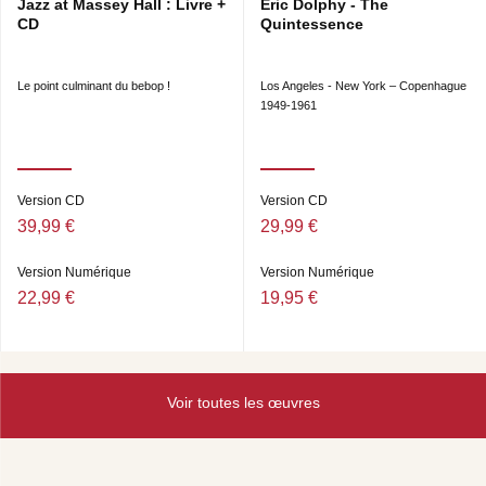
Jazz at Massey Hall : Livre +
Eric Dolphy - The
Frémeaux
CD
Quintessence
Le point culminant du bebop !
Los Angeles - New York – Copenhague
1949-1961
Enregistré les 2, 3 et 4 octobre 2024 par Vincent
Cordelette
au Studio Cordyboy (Chérisy, France).
Version CD
Version CD
Mixé et masterisé par Didier Périer (DIP Music).
39,99 €
29,99 €
Produit par Claude Tissendier pour Frémeaux &
Associés
Version Numérique
Version Numérique
22,99 €
19,95 €
Photos © Jean-Baptiste Millot, Studio Falour, Jeff
Ludovicus, Irène Bolling
Fabriqué et distribué par Frémeaux & Associés
Voir toutes les œuvres
www.fremeaux.com
Contact www.claudetissendier.com