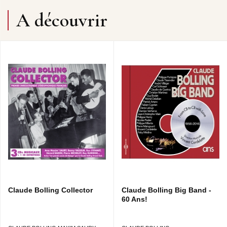
ÉRIC LEVRARD SAXPHONE BARYTON
A découvrir
PHILIPPE MILANTA PIANO
PIERRE MAINGOURD CONTREBASSE
ALAIN CHAUDRON BATTERIE
FABY MÉDINA CHANT (5 &10)
TOUTES LES COMPOSITIONS SONT DE CLAUDE
BOLLING
Claude Bolling Collector
Claude Bolling Big Band -
60 Ans!