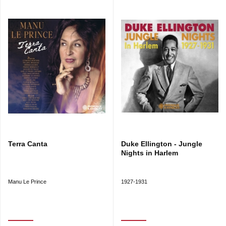
4’30
7
GENTLE GIRL
4’27
8
FEED THE CATS
5’51
9
MAIN DE FER ET GANT DE VELOURS
4’13
10
LA COMPLAINTE DES APACHES
(paroles de
Henri Djian)
dans « Les brigades du Tigre »
3’17
11
PARIS EN BOUTEILLE
4’30
12
SOFT CALL
5’30
Terra Canta
Duke Ellington - Jungle
13
KEEP SMILING
4’21
Nights in Harlem
14
CITY LIFE
4’30
Manu Le Prince
1927-1931
Toutes les compositions sont de Claude Bolling
Claude Tissendier : saxphone alto, arrangements