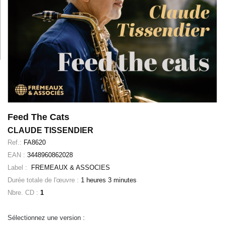
Feed The Cats
CLAUDE TISSENDIER
Ref.:
FA8620
EAN :
3448960862028
Label :
FREMEAUX & ASSOCIES
Durée totale de l'œuvre :
1 heures 3 minutes
Nbre. CD :
1
Sélectionnez une version :