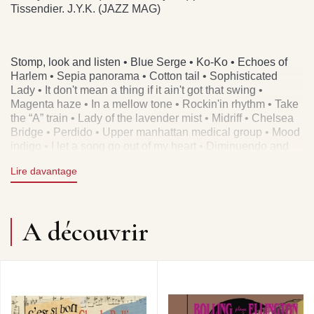
Tissendier. J.Y.K. (JAZZ MAG)
Stomp, look and listen • Blue Serge • Ko-Ko • Echoes of
Harlem • Sepia panorama • Cotton tail • Sophisticated
Lady • It don't mean a thing if it ain't got that swing •
Magenta haze • In a mellow tone • Rockin'in rhythm • Take
the “A” train • Lady of the lavender mist • Midriff • Chelsea
Bridge • Perdido • Upper manhattan medical group • Mood
indigo • I let a song go out of my heart • Diminuendo and
crescendo in blue.
Lire davantage
A découvrir