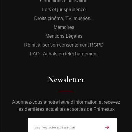
Studio Davout, Paris, 1985-6 / Cover art : Raymond
Conditions d'utilisation
Moretti. Photos : Stéphane Ouzonoff, Michel Lesme, DR.
Lois et jurisprudence
Droits cinéma, TV, musées...
CD Claude BOLLING - Bolling plays Ellington ©
Mémoires
Frémeaux & Associés (frémeaux, frémaux, frémau,
frémaud, frémault, frémo, frémont, fermeaux, fremeaux,
Mentions Légales
fremaux, fremau, fremaud, fremault, fremo, fremont, CD
Réinitialiser son consentement RGPD
audio, 78 tours, disques anciens, CD à acheter, écouter
des vieux enregistrements, albums, rééditions,
FAQ - Achats en téléchargement
anthologies ou intégrales sont disponibles sous forme
de CD et par téléchargement.)
Newsletter
Abonnez-vous à notre lettre d'information et recevez
les dernières actualités et sorties de Frémeaux