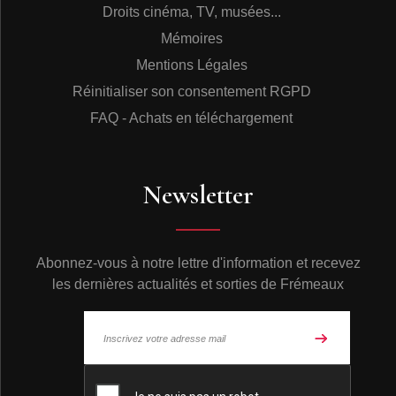
RÉVÉREND CLAY EVANS & THE FELLOWSHIP
Droits cinéma, TV, musées...
CHOIR
Mémoires
Chicago reste une des places fortes où s'épanouissent
Mentions Légales
les musiques noires américaines. Certes, le blues y
Réinitialiser son consentement RGPD
règne en maître, mais le gospel n'a jamais cessé d'y
être pratiqué avec ferveur depuis que Thomas A. Dorsey
FAQ - Achats en téléchargement
a transformé la Cité des Vents en « Vatican du gospel »,
selon l'expression du spécialiste américain Tony
Heilbut. Parmi les grands preachers contemporains, le
Révérend Clay Evans s'est incontestablement affirmé
Newsletter
comme la voix du salut et de l'union. Né en 1925, dans
le Tennessee, il est monté très tôt à Chicago pour
chanter dans le groupe local des Lux Singers, auquel
appartint un moment James Cleveland. En 1950, Clay
Abonnez-vous à notre lettre d'information et recevez
Evans fonde la Hickory Grove Baptist Church of
les dernières actualités et sorties de Frémeaux
Chicago, baptisé plus tard The Fellowship Baptist
Church. C'est au sein de cette église qu'il va œuvrer
pour la préservation d'un gospel authentique, ouvert aux
influences profanes mais jamais englué dans un
racolage mercantile. Accompagné par près de deux
© Frémeaux 2026 - Tous droits réservés
cents choristes, il entame au début des années 1970,
une somptueuse carrière discographique, tout d'abord