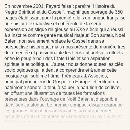
En novembre 2001, Fayard faisait paraître “Histoire du
Negro Spiritual et du Gospel”, magnifique ouvrage de 350
pages établissant pour la première fois en langue française
une histoire exhaustive et cohérente de la seule
expression artistique religieuse au XXe siècle qui a réussi
à s’inscrire comme genre musical majeur. Son auteur, Noël
Balen, non seulement replace le Gospel dans sa
perspective historique, mais nous présente de manière très
documentée et passionnante les liens culturels et cultuels
entre le peuple noir des Etats-Unis et son aspiration
spirituelle et politique. L’auteur nous donne toutes les clés
sociologiques qui aident à comprendre et à aimer cette
musique qui sublime l’âme. Frémeaux & Associés,
principal producteur de Gospel en Europe, et éditeur du
patrimoine sonore, a tenu à saluer la parution de ce livre,
en offrant une illustration de toutes les formations
présentées dans l’ouvrage de Noël Balen et disponible
dans son catalogue. Le premier compact-disque regroupe
les grandes formations américaines ou européennes
actuelles dont les chorales des Révérends Clay Evans et
Bill Morton qui ont toutes les deux représentées des
records de vente aux USA ainsi que les artistes défendus