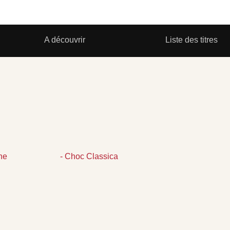
A découvrir
Liste des titres
ine
- Choc Classica