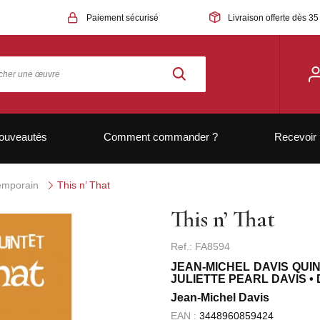
Paiement sécurisé
Livraison offerte dès 35
ouveautés
Comment commander ?
Recevoir 
temporain
This n’ That
This n’ That
Ref.: FA8594
JEAN-MICHEL DAVIS QUI
JULIETTE PEARL DAVIS •
Jean-Michel Davis
EAN :
3448960859424