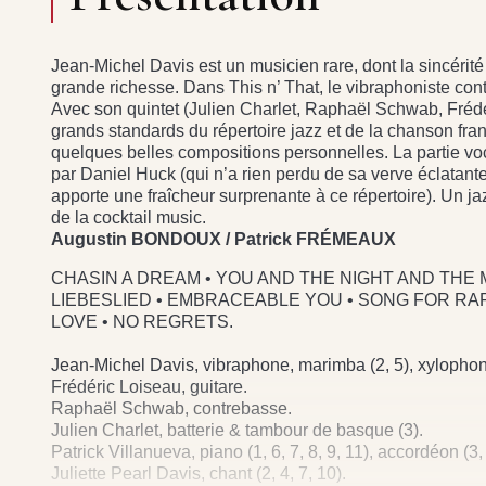
Jean-Michel Davis est un musicien rare, dont la sincérité
grande richesse. Dans This n’ That, le vibraphoniste cont
Avec son quintet (Julien Charlet, Raphaël Schwab, Frédé
grands standards du répertoire jazz et de la chanson fran
quelques belles compositions personnelles. La partie vo
par Daniel Huck (qui n’a rien perdu de sa verve éclatante
apporte une fraîcheur surprenante à ce répertoire). Un jaz
de la cocktail music.
Augustin BONDOUX / Patrick FRÉMEAUX
CHASIN A DREAM • YOU AND THE NIGHT AND THE MU
LIEBESLIED • EMBRACEABLE YOU • SONG FOR RAP
LOVE • NO REGRETS.
Jean-Michel Davis, vibraphone, marimba (2, 5), xylophone
Frédéric Loiseau, guitare.
Raphaël Schwab, contrebasse.
Julien Charlet, batterie & tambour de basque (3).
Patrick Villanueva, piano (1, 6, 7, 8, 9, 11), accordéon (3, 
Juliette Pearl Davis, chant (2, 4, 7, 10).