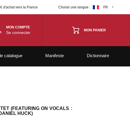
 € d'achat vers la France
Choisir une langue :
FR
MON COMPTE
MON PANIER
Se connecter
le catalogue
Manifeste
Dictionnaire
NTET (FEATURING ON VOCALS :
 DANIEL HUCK)