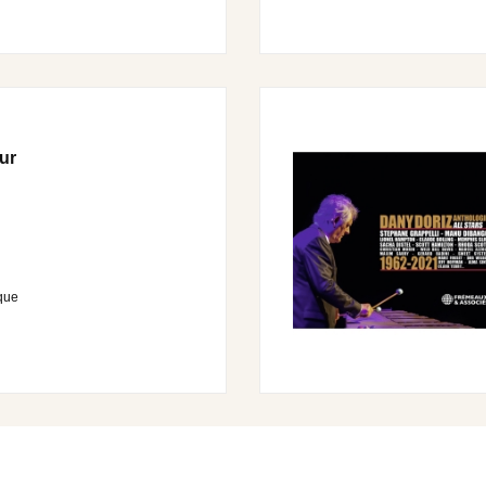
ur
que