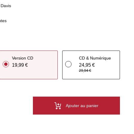
 Davis
utes
Version CD
CD & Numérique
19,99 €
24,95 €
29,94 €
Ajouter au panier