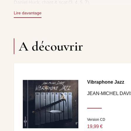
Daniel Huck, chant & scat (3, 4, 5, 7).
Hubert de Villèle, flûte (5, 6).
Lire davantage
A découvrir
Vibraphone Jazz
JEAN-MICHEL DAVI
Version CD
19,99 €