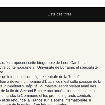
Liste des titres
sociés proposent cette biographie de Léon Gambetta,
ire contemporaine à l’Université de Lorraine, et spécialiste
pe.
 qu’intense, est une figure centrale de la Troisième
alien à devenir un homme d’État si ce n’est cette passion de la
eur impétueux, député, journaliste, esprit brillant aimé des
 de la fin du Second Empire aux années fondatrices de la
-allemande, la Commune et les premiers grands combats
e et du retour de la France sur la scène internationale. Il
 grandeur de la nation. Son héritage perdure.