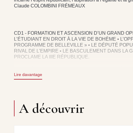
Claude COLOMBINI FRÉMEAUX
CD1 - FORMATION ET ASCENSION D’UN GRAND OPPO
L’ÉTUDIANT EN DROIT À LA VIE DE BOHÈME • L’O
PROGRAMME DE BELLEVILLE » • LE DÉPUTÉ POP
RIVAL DE L’EMPIRE • LE BASCULEMENT DANS LA
PROCLAME LA IIIE RÉPUBLIQUE.
CD2 - DÉFENDRE LA PATRIE ET FONDER LA RÉPU
DÉFENSE NATIONALE • LE MINISTRE DE LA GUER
Lire davantage
QUESTIONS SOCIALES • LE REMPART FACE À LA 
BONAPARTISTES • LE TRIOMPHATEUR DE MAC MA
CD3 - APOGÉE, TRAGÉDIE ET MÉMOIRE : L’EXPOS
A découvrir
LA FRANCE DANS LE MONDE • L’OPPOSITION DE 
POUVOIR • LA CHUTE DE GAMBETTA • UNE MORT T
RÉPUBLICAINE.
DIRECTION : OLIVIER COQUARD, PRODUCTION :