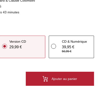
uard & Claude Colombini
S
s 43 minutes
Version CD
CD & Numérique
29,99 €
39,95 €
50,95 €
Ajouter au panier