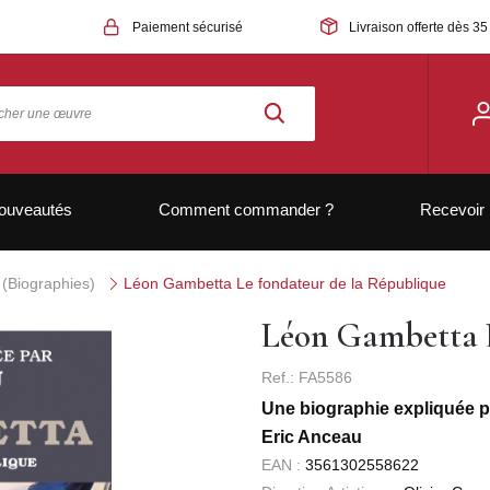
Paiement sécurisé
Livraison offerte dès 35
ouveautés
Comment commander ?
Recevoir 
e (Biographies)
Léon Gambetta Le fondateur de la République
Léon Gambetta L
Ref.: FA5586
Une biographie expliquée 
Eric Anceau
EAN :
3561302558622