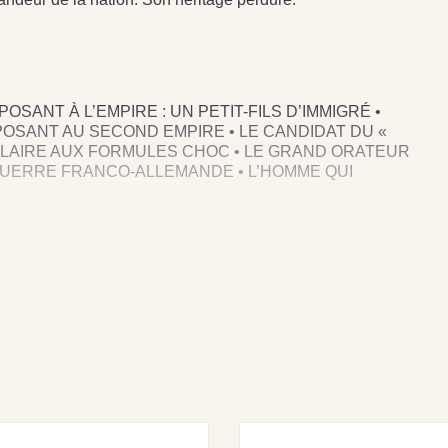
SANT À L’EMPIRE : UN PETIT-FILS D’IMMIGRÉ •
PPOSANT AU SECOND EMPIRE • LE CANDIDAT DU «
ULAIRE AUX FORMULES CHOC • LE GRAND ORATEUR
 GUERRE FRANCO-ALLEMANDE • L’HOMME QUI
BLIQUE : L’HOMME FORT DU GOUVERNEMENT DE LA
RE ORGANISE L’ARMÉE • GAMBETTA MET EN AVANT LES
MONARCHIE • LE GRAND ADVERSAIRE DES
HON.
ITION UNIVERSELLE DE 1878 • REDONNER SA PLACE À
GAUCHE À GAMBETTA • GAMBETTA ACCÈDE ENFIN AU
RAGIQUE ET INATTENDUE • LE CULTE D’UNE ICÔNE
 CLAUDE COLOMBINI FRÉMEAUX POUR PUF-FRÉMEAUX