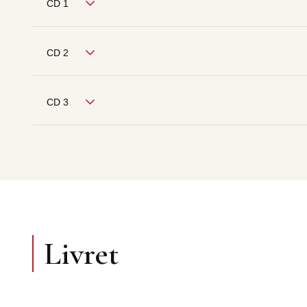
CD 1
CD 2
CD 3
Livret