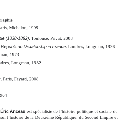
graphie
Paris, Michalon, 1999
que (1838-1882)
, Toulouse, Privat, 2008
 Republican Dictatorship in France
, Londres, Longman, 1936
gman, 1973
dres, Longman, 1982
e
,
Paris, Fayard, 2008
 1964
,
Éric Anceau
est spécialiste de l’histoire politique et sociale de
t sur l’histoire de la Deuxième République, du Second Empire et
e de l’État, des pouvoirs et des rapports entre les élites et le
’HES et membre du comité de rédaction de plusieurs autres revues