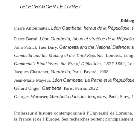
TELECHARGER LE LIVRET
Biblio
Pierre Antonmattei,
Léon Gambetta, héraut de la République
, 
Pierre Barral,
Léon Gambetta, tribun et stratège de la Républi
John Patrick Tuer Bury,
Gambetta and the National Defence: a
Gambetta and the Making of the Third Republic
, Londres, Lon
Gambetta’s Final Years, the Era of Difficulties
,
1877-1882,
Lon
Jacques Chastenet,
Gambetta
, Paris, Fayard, 1968
Jean-Marie Mayeur,
Léon Gambetta. La Patrie et la Républiqu
Gérard Unger,
Gambetta
, Paris, Perrin, 2022
Georges Wormser,
Gambetta dans les tempêtes
, Paris, Sirey,
Professeur d’histoire contemporaine à l’Université de Lorraine
la France et de l’Europe. Ses recherches portent principalemen
des débuts de la Troisième République, mais aussi sur l’histoir
peuple. Directeur de collection chez Tallandier, co-directeur d