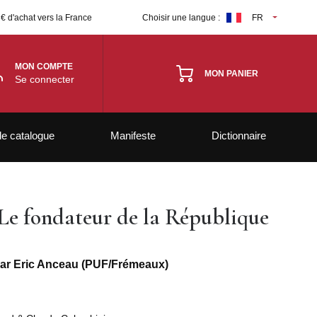
 € d'achat vers la France
Choisir une langue :
FR
MON COMPTE
MON PANIER
Se connecter
le catalogue
Manifeste
Dictionnaire
e fondateur de la République
par Eric Anceau (PUF/Frémeaux)