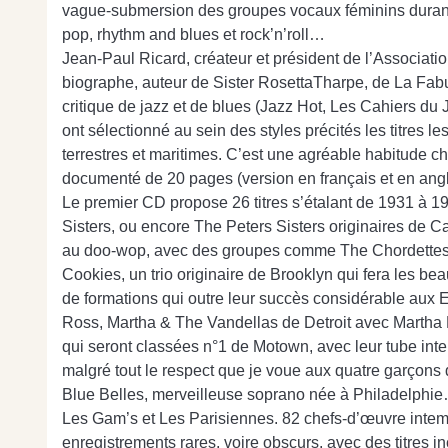
vague-submersion des groupes vocaux féminins durant l
pop, rhythm and blues et rock’n’roll…
Jean-Paul Ricard, créateur et président de l’Associatio
biographe, auteur de Sister RosettaTharpe, de La Fabu
critique de jazz et de blues (Jazz Hot, Les Cahiers du 
ont sélectionné au sein des styles précités les titres le
terrestres et maritimes. C’est une agréable habitude che
documenté de 20 pages (version en français et en angl
Le premier CD propose 26 titres s’étalant de 1931 à 1
Sisters, ou encore The Peters Sisters originaires de Ca
au doo-wop, avec des groupes comme The Chordettes, u
Cookies, un trio originaire de Brooklyn qui fera les b
de formations qui outre leur succès considérable aux 
Ross, Martha & The Vandellas de Detroit avec Martha 
qui seront classées n°1 de Motown, avec leur tube inte
malgré tout le respect que je voue aux quatre garçons d
Blue Belles, merveilleuse soprano née à Philadelphi
Les Gam’s et Les Parisiennes. 82 chefs-d’œuvre intemp
enregistrements rares, voire obscurs, avec des titres i