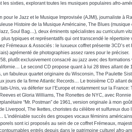
es sixties, explorant toutes les musiques populaires afro-amér
n pour le Jazz et le Musique Improvisée (AJMI), journaliste à Ra
leuse Histoire de la Musique Américaine, The Blues (musique d
Jazz, Soul Bag…), deux éminents spécialistes au curriculum vitae 
s plus typiques et représentatifs qui ont transcendé le répertoire
z Frémeaux & Associés : le luxueux coffret présente 3CD’s et 82 t
ais) agrémenté de photographies assez rares pour le préciser.
958, plutôt exclusivement consacré au jazz avec des formations
lifornie… Le second CD propose quant à lui 28 titres allant de 19
n fabuleux quartet originaire du Wisconsin, The Paulette Sis
eaux jours de la firme Atlantic Records… Le troisième CD allant 
Etats-Unis, va déferler sur l’Europe et notamment sur la France
Reeves et Gloria Williams, The Ronettes de NYC, avec Ronnie Sp
rplanétaire “Mr. Postman” de 1961, version originale à mon goût
e Liverpool, The Ikettes, choristes du célèbre et sulfureux duo
e… L’indéniable succès des groupes vocaux féminins américains
orels sont ici proposés au sein de ce coffret Frémeaux, majestu
ncontournables entrés depuis dans le patrimoine culturel afro-am