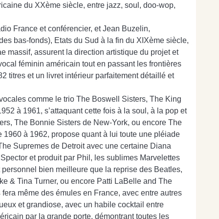
icaine du XXème siècle, entre jazz, soul, doo-wop,
dio France et conférencier, et Jean Buzelin,
es bas-fonds), Etats du Sud à la fin du XIXème siècle,
massif, assurent la direction artistique du projet et
 vocal féminin américain tout en passant les frontières
itres et un livret intérieur parfaitement détaillé et
 vocales comme le trio The Boswell Sisters, The King
52 à 1961, s’attaquant cette fois à la soul, à la pop et
ters, The Bonnie Sisters de New-York, ou encore The
de 1960 à 1962, propose quant à lui toute une pléiade
: The Supremes de Detroit avec une certaine Diana
ector et produit par Phil, les sublimes Marvelettes
 personnel bien meilleure que la reprise des Beatles,
 Ike & Tina Turner, ou encore Patti LaBelle and The
 fera même des émules en France, avec entre autres
eux et grandiose, avec un habile cocktail entre
éricain par la grande porte, démontrant toutes les