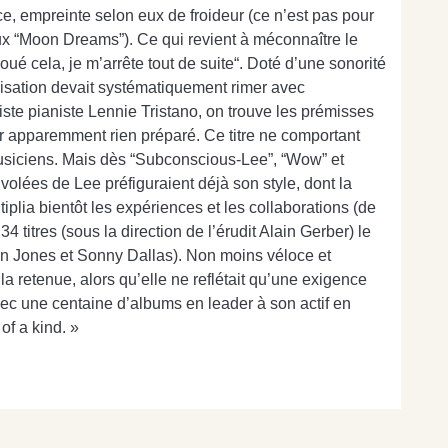
ce, empreinte selon eux de froideur (ce n’est pas pour
eux “Moon Dreams”). Ce qui revient à méconnaître le
ué cela, je m’arrête tout de suite“. Doté d’une sonorité
ovisation devait systématiquement rimer avec
riste pianiste Lennie Tristano, on trouve les prémisses
oir apparemment rien préparé. Ce titre ne comportant
 musiciens. Mais dès “Subconscious-Lee”, “Wow” et
nvolées de Lee préfiguraient déjà son style, dont la
iplia bientôt les expériences et les collaborations (de
 titres (sous la direction de l’érudit Alain Gerber) le
vin Jones et Sonny Dallas). Non moins véloce et
la retenue, alors qu’elle ne reflétait qu’une exigence
vec une centaine d’albums en leader à son actif en
of a kind. »